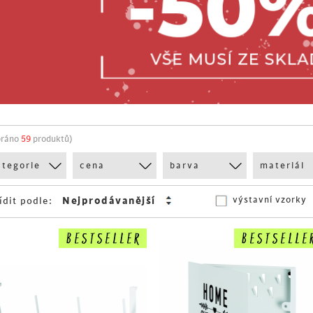
bráno
59
produktů)
ategorie
cena
barva
materiál
výstavní vzorky
ídit podle: