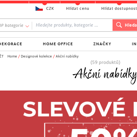
CZK
Hlídat cenu
Hlídat dostupnos
P kategorie
DEKORACE
HOME OFFICE
ZNAČKY
I
ĚT
Home
/
Designové kolekce
/
Akční nabídky
(59 produktů)
Akční nabídk