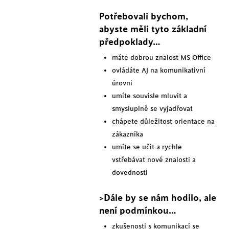
Potřebovali bychom,
abyste měli tyto základní
předpoklady…
máte dobrou znalost MS Office
ovládáte AJ na komunikativní
úrovni
umíte souvisle mluvit a
smysluplně se vyjadřovat
chápete důležitost orientace na
zákazníka
umíte se učit a rychle
vstřebávat nové znalosti a
dovednosti
>Dále by se nám hodilo, ale
není podmínkou…
zkušenosti s komunikací se