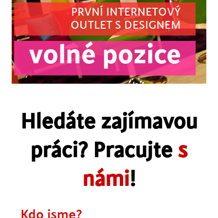
PRVNÍ INTERNETOVÝ
OUTLET S DESIGNEM
volné pozice
Hledáte zajímavou
práci? Pracujte
s
námi
!
Kdo jsme?