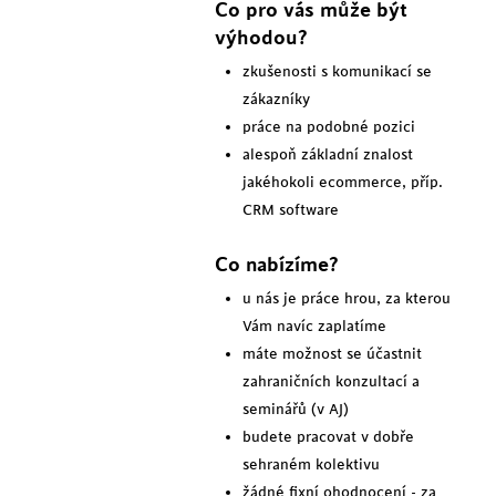
Co pro vás může být
výhodou?
zkušenosti s komunikací se
zákazníky
práce na podobné pozici
alespoň základní znalost
jakéhokoli ecommerce, příp.
CRM software
Co nabízíme?
u nás je práce hrou, za kterou
Vám navíc zaplatíme
máte možnost se účastnit
zahraničních konzultací a
seminářů (v AJ)
budete pracovat v dobře
sehraném kolektivu
žádné fixní ohodnocení - za