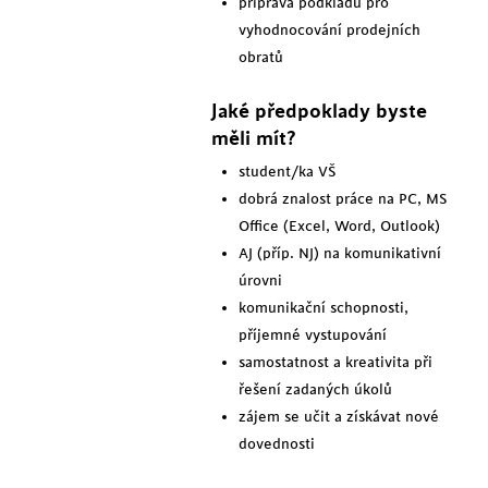
příprava podkladů pro
vyhodnocování prodejních
obratů
Jaké předpoklady byste
měli mít?
student/ka VŠ
dobrá znalost práce na PC, MS
Office (Excel, Word, Outlook)
AJ (příp. NJ) na komunikativní
úrovni
komunikační schopnosti,
příjemné vystupování
samostatnost a kreativita při
řešení zadaných úkolů
zájem se učit a získávat nové
dovednosti