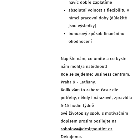
navíc dobře zaplatíme
absolutní volnost a flexibilitu v
rámci pracovní doby (důležité
jsou výsledky)
bonusový způsob finančního
ohodnocení
Napište nám, co umíte a co byste
nám mohl/a nabídnout!
Kde se sejdeme:
Business centrum,
Praha 9 - Letňany.
Kolik vám to zabere času:
dle
potřeby, někdy i nárazově, zpravidla
5-15 hodin týdně
Své životopisy spolu s motivačním
dopisem prosím posílejte na
sobolova@designoutlet.cz
.
Děkujeme.