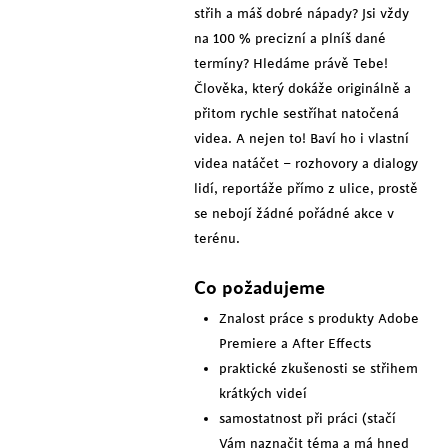
střih a máš dobré nápady? Jsi vždy
na 100 % precizní a plníš dané
termíny? Hledáme právě Tebe!
Člověka, který dokáže originálně a
přitom rychle sestříhat natočená
videa. A nejen to! Baví ho i vlastní
videa natáčet – rozhovory a dialogy
lidí, reportáže přímo z ulice, prostě
se nebojí žádné pořádné akce v
terénu.
Co požadujeme
Znalost práce s produkty Adobe
Premiere a After Effects
praktické zkušenosti se střihem
krátkých videí
samostatnost při práci (stačí
Vám naznačit téma a má hned