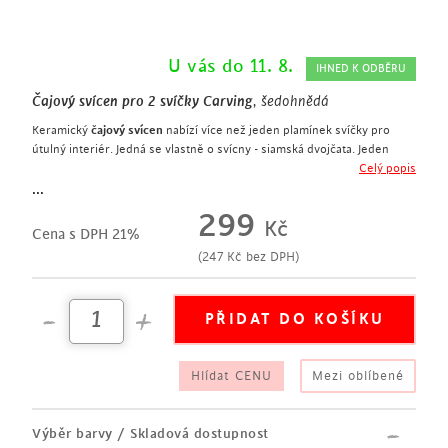
U vás do 11. 8.
IHNED K ODBĚRU
Čajový svícen pro 2 svíčky Carving
, šedohnědá
Keramický
čajový svícen
nabízí více než jeden plamínek svíčky pro
útulný interiér. Jedná se vlastně o svícny - siamská dvojčata. Jeden
hladký a jeden vroubkovaný čajový svícen jsou spojené v jeden celek a
Celý popis
výsledný svícen je opatřený lesklou glazurou v šedohnědé barvě.
...
299
Kč
Cena s DPH 21%
(
247
Kč
bez DPH)
Hlídat CENU
Mezi oblíbené
Výběr barvy / Skladová dostupnost