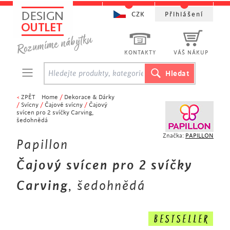
CZK
Přihlášení
KONTAKTY
VÁŠ NÁKUP
<
ZPĚT
Home
/
Dekorace & Dárky
/
Svícny
/
Čajové svícny
/
Čajový
svícen pro 2 svíčky Carving,
šedohnědá
Značka:
PAPILLON
Papillon
Čajový svícen pro 2 svíčky
Carving
, šedohnědá