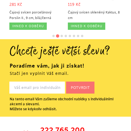
281
Kč
119
Kč
2
Čajový svícen porcelánový
Čajový svícen skleněný Kaktus, 8
Sví
Porslin II., 9 cm, bílá/černá
cm
cm,
IHNED K ODBĚRU
IHNED K ODBĚRU
Chcete ještě větší slevu?
Poradíme vám, jak ji získat!
Stačí jen vyplnit Váš email.
Na tento email Vám zašleme obchodní nabídky s individuálními
akcemi a slevami.
Můžete se kdykoliv odhlásit.
222 765 200