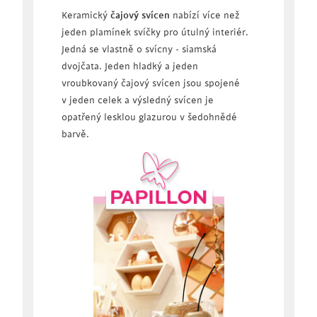
Keramický
čajový svícen
nabízí více než
jeden plamínek svíčky pro útulný interiér.
Jedná se vlastně o svícny - siamská
dvojčata. Jeden hladký a jeden
vroubkovaný čajový svícen jsou spojené
v jeden celek a výsledný svícen je
opatřený lesklou glazurou v šedohnědé
barvě.