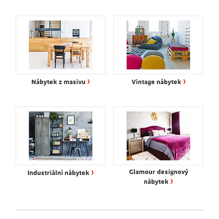
›
›
Nábytek z masivu
Vintage nábytek
›
Glamour designový
Industriální nábytek
›
nábytek