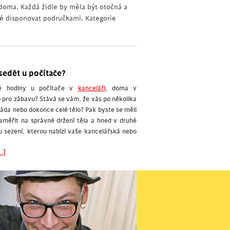
oma. Každá židle by měla být otočná a
ké disponovat područkami. Kategorie
sedět u počítače?
hé hodiny u počítače v
kanceláři
, doma v
 pro zábavu? Stává se vám, že vás po několika
záda nebo dokonce celé tělo? Pak byste se měli
zaměřit na správné držení těla a hned v druhé
u sezení, kterou nabízí vaše kancelářská nebo
.]