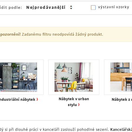
výstavní vzorky
ídit podle:
pozornění!
Zadanému filtru neodpovídá žádný produkt.
›
Nábytek v urban
ndustriální nábytek
Nábytek z
›
stylu
dý si při dlouhé práci v kanceláři zaslouží pohodlné sezení.
Kancelářská