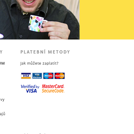
Y
PLATEBNÍ METODY
UM
Jak můžete zaplatit?
uvy
ajů