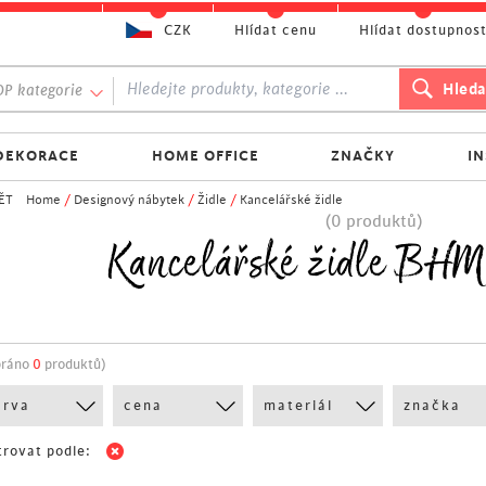
CZK
Hlídat cenu
Hlídat dostupnos
P kategorie
DEKORACE
HOME OFFICE
ZNAČKY
I
ĚT
Home
/
Designový nábytek
/
Židle
/
Kancelářské židle
(0 produktů)
Kancelářské židle BH
bráno
0
produktů)
arva
cena
materiál
značka
trovat podle: