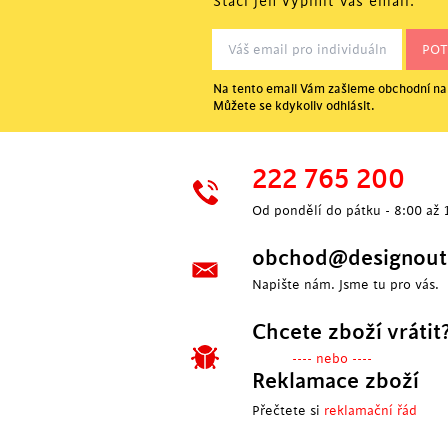
Stačí jen vyplnit Váš email.
Na tento email Vám zašleme obchodní nab
Můžete se kdykoliv odhlásit.
222 765 200
Od pondělí do pátku - 8:00 až 
obchod@designoutl
Napište nám. Jsme tu pro vás.
Chcete zboží vrátit
---- nebo ----
Reklamace zboží
Přečtete si
reklamační řád