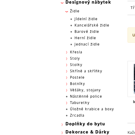
Designový nábytek
Tř
Židle
Jídelní židle
Kancelářské židle
Barové židle
U
Herní židle
Jednací židle
Křesla
Stoly
Stolky
Skříně a skříňky
Postele
Botníky
Věšáky, stojany
Nástěnné police
I
Taburetky
Úložné krabice a boxy
Zrcadla
Doplňky do bytu
Dekorace & Dárky
Kaž