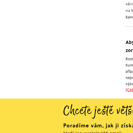
věr
na 
kan
Aby
zor
Rozh
Kam 
pří
nejo
výko
[Cel
Chcete ještě větš
Poradíme vám, jak ji získ