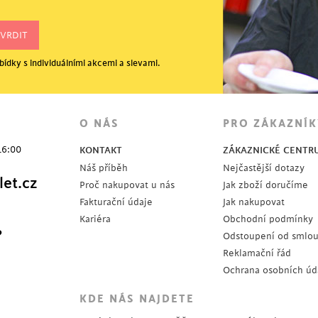
ídky s individuálními akcemi a slevami.
O NÁS
PRO ZÁKAZNÍK
16:00
KONTAKT
ZÁKAZNICKÉ CENTR
Náš příběh
Nejčastější dotazy
et.cz
Proč nakupovat u nás
Jak zboží doručíme
Fakturační údaje
Jak nakupovat
Kariéra
Obchodní podmínky
?
Odstoupení od smlo
Reklamační řád
Ochrana osobních úd
KDE NÁS NAJDETE