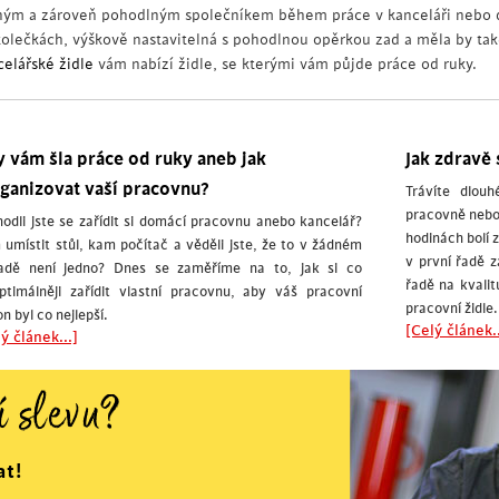
ným a zároveň pohodlným společníkem během práce v kanceláři nebo d
kolečkách, výškově nastavitelná s pohodlnou opěrkou zad a měla by ta
celářské židle
vám nabízí židle, se kterými vám půjde práce od ruky.
 vám šla práce od ruky aneb jak
Jak zdravě 
ganizovat vaší pracovnu?
Trávíte dlou
pracovně nebo
odli jste se zařídit si domácí pracovnu anebo kancelář?
hodinách bolí 
umístit stůl, kam počítač a věděli jste, že to v žádném
v první řadě 
padě není jedno? Dnes se zaměříme na to, jak si co
řadě na kvalit
ptimálněji zařídit vlastní pracovnu, aby váš pracovní
pracovní židle.
n byl co nejlepší.
[Celý článek..
ý článek...]
í slevu?
at!