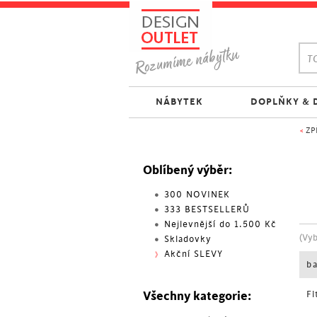
TO
NÁBYTEK
DOPLŇKY & 
<
ZP
Oblíbený výběr:
300 NOVINEK
333 BESTSELLERŮ
Nejlevnější do 1.500 Kč
(Vy
Skladovky
Akční SLEVY
b
Všechny kategorie:
Fi