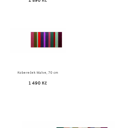
2 890
Kč
Kobereček Malve, 70 cm
1 490
Kč