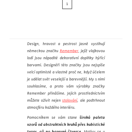
1
Design, hravost a pestrost jasně vystihují
německou značku
Remember
, jejíž vlajkovou
lodí jsou nápadité dekorativní doplňky hýřící
barvami. Designéři této značky jsou nejspíše
velcí optimisté a vlastně proč ne, když účelem
je udělat svět veselejší a barevnější. My s nimi
souhlasíme, a proto vám výrobky značky
Remember přinášíme. Jejich prostřednictvím
můžete oživit nejen
stolování
, ale podtrhnout
atmosféru každého interiéru.
Pomocníkem se vám stane
široká paleta
vzorů od abstraktních kruhů přes kubistické
tvary, až po barevné čtverce
. Motivy se u