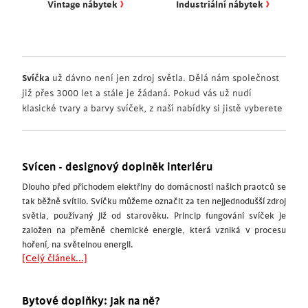
›
›
Vintage nábytek
Industriální nábytek
Svíčka
už dávno není jen zdroj světla. Dělá nám společnost
již přes 3000 let a stále je žádaná. Pokud vás už nudí
klasické tvary a barvy svíček, z naší nabídky si jistě vyberete
Svícen - designový doplněk interiéru
Dlouho před příchodem elektřiny do domácností našich praotců se
tak běžně svítilo. Svíčku můžeme označit za ten nejjednodušší zdroj
světla, používaný již od starověku. Princip fungování svíček je
založen na přeměně chemické energie, která vzniká v procesu
hoření, na světelnou energii.
[Celý článek...]
Bytové doplňky: Jak na ně?