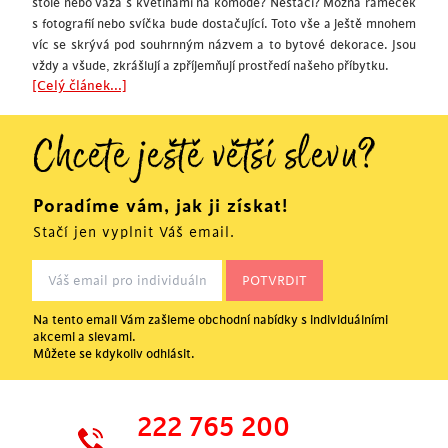
stole nebo váza s květinami na komodě? Nestačí? Možná rámeček
s fotografií nebo svíčka bude dostačující. Toto vše a ještě mnohem
víc se skrývá pod souhrnným názvem a to bytové dekorace. Jsou
vždy a všude, zkrášlují a zpříjemňují prostředí našeho příbytku.
[Celý článek...]
Chcete ještě větší slevu?
Poradíme vám, jak ji získat!
Stačí jen vyplnit Váš email.
Na tento email Vám zašleme obchodní nabídky s individuálními
akcemi a slevami.
Můžete se kdykoliv odhlásit.
222 765 200