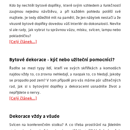
Kdo by nechtěl bytové doplňky, které svým vzhledem a funkčností
zaujmou nejednu návštěvu, a při každém pohledu potěší své
majitele. Je tedy důležité mít na paměti, že jen nábytek nestačí a že
vkusné bytové doplňky dovedou váš interiér do dokonalosti. Nevíte
si ale rady, jak vybrat tu správnou vázu, misku, svícen, lampu nebo
pokladničku?
[Celý článek...]
Bytové dekorace - kýč nebo užiteční pomocníci?
Řadíte se mezi typy lidí, kteří ve svých skříňkách a komodách
najdou vždy to, co zrovna nehledají, a naopak to, co hledají, jakoby
se propadlo pod zem? V tom případě pro vás máme pár užitečných
rad, jak si s bytovými doplňky a dekoracemi usnadníte život a
nepřijdete o nervy.
[Celý článek...]
Dekorace vždy a všude
Svícen na konferenčním stolku? A co třeba prostírání na jídelním