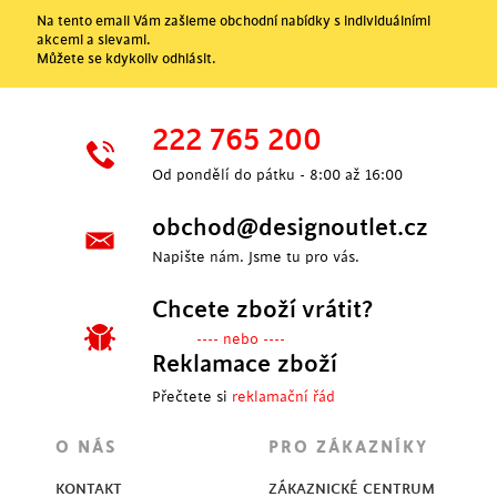
Na tento email Vám zašleme obchodní nabídky s individuálními
akcemi a slevami.
Můžete se kdykoliv odhlásit.
222 765 200
Od pondělí do pátku - 8:00 až 16:00
obchod@designoutlet.cz
Napište nám. Jsme tu pro vás.
Chcete zboží vrátit?
---- nebo ----
Reklamace zboží
Přečtete si
reklamační řád
O NÁS
PRO ZÁKAZNÍKY
KONTAKT
ZÁKAZNICKÉ CENTRUM