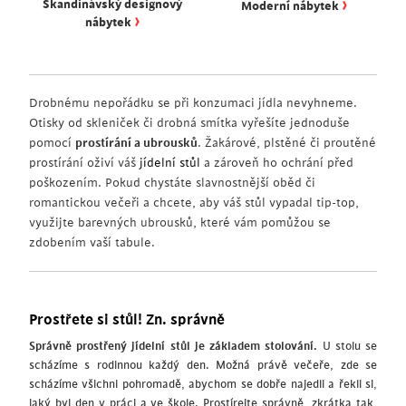
›
Skandinávský designový
Moderní nábytek
›
nábytek
Drobnému nepořádku se při konzumaci jídla nevyhneme.
Otisky od skleniček či drobná smítka vyřešíte jednoduše
pomocí
prostírání a ubrousků
. Žakárové, plstěné či proutěné
prostírání oživí váš
jídelní stůl
a zároveň ho ochrání před
poškozením. Pokud chystáte slavnostnější oběd či
romantickou večeři a chcete, aby váš stůl vypadal tip-top,
využijte barevných ubrousků, které vám pomůžou se
zdobením vaší tabule.
Prostřete si stůl! Zn. správně
Správně prostřený jídelní stůl je základem stolování.
U stolu se
scházíme s rodinnou každý den. Možná právě večeře, zde se
scházíme všichni pohromadě, abychom se dobře najedli a řekli si,
jaký byl den v práci a ve škole. Prostírejte správně, zkrátka tak,