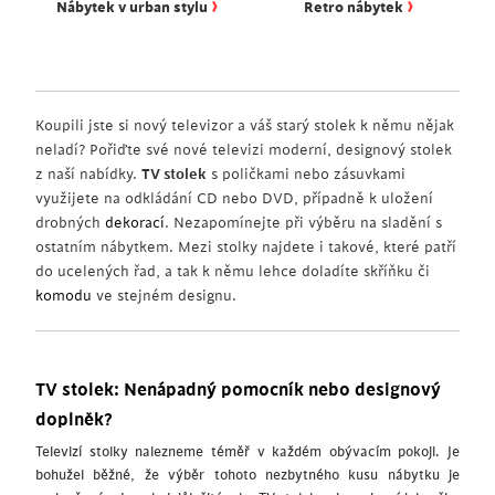
›
›
Nábytek v urban stylu
Retro nábytek
Koupili jste si nový televizor a váš starý stolek k němu nějak
neladí? Pořiďte své nové televizi moderní, designový stolek
z naší nabídky.
TV stolek
s poličkami nebo zásuvkami
využijete na odkládání CD nebo DVD, případně k uložení
drobných
dekorací
. Nezapomínejte při výběru na sladění s
ostatním nábytkem. Mezi stolky najdete i takové, které patří
do ucelených řad, a tak k němu lehce doladíte skříňku či
komodu
ve stejném designu.
TV stolek: Nenápadný pomocník nebo designový
doplněk?
Televizí stolky nalezneme téměř v každém obývacím pokoji. Je
bohužel běžné, že výběr tohoto nezbytného kusu nábytku je