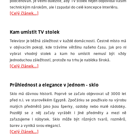
podceňován. Je velmi důležité, aby TV stolek nejen odpovídal vašim
technickým nárokům, ale i zapadal do celé koncepce interiéru.
[Celý článek...]
Kam umístit TV stolek
Televizor je běžná záležitost v každé domácnosti. Čestné místo má
v obývacím pokoji, kde trávíme většinu našeho času. Jak pro ni
vybrat vhodný stolek a kam ho umístit nemusí být vždy
jednoduchou záležitostí, protože na trhu je nabídka široká.
[Celý článek...]
Průhlednost a elegance v jednom - sklo
Sklo má dávnou historii. Poprvé se začalo objevovat už 3000 let
před n.l. ve starověkém Egyptě. Zpočátku se používalo na výrobu
malých předmětů jako jsou šperky, ozdoby nebo malé nádobky.
Později se z něj začaly vyrábět i jiné předměty a mezi ně
zařazujeme i nábytek. Sklo může být různých tvarů, rozměrů,
barev a vyniká svou elegancí.
[Celý článek...]