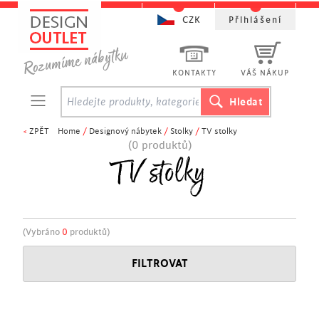
CZK
Přihlášení
KONTAKTY
VÁŠ NÁKUP
<
ZPĚT
Home
/
Designový nábytek
/
Stolky
/
TV stolky
(0 produktů)
TV stolky
(Vybráno
0
produktů)
FILTROVAT