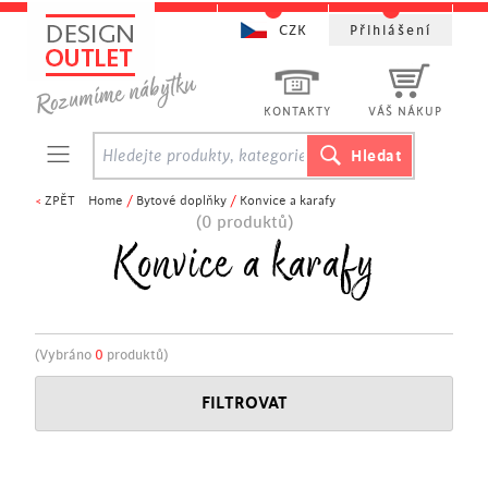
CZK
Přihlášení
KONTAKTY
VÁŠ NÁKUP
<
ZPĚT
Home
/
Bytové doplňky
/
Konvice a karafy
(0 produktů)
Konvice a karafy
(Vybráno
0
produktů)
FILTROVAT