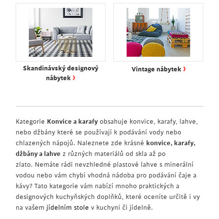
›
Skandinávský designový
Vintage nábytek
›
nábytek
Kategorie
Konvice a karafy
obsahuje konvice, karafy, lahve,
nebo džbány které se používají k podávání vody nebo
chlazených nápojů. Naleznete zde krásné
konvice, karafy,
džbány a lahve
z různých materiálů od skla až po
zlato. Nemáte rádi nevzhledné plastové lahve s minerální
vodou nebo vám chybí vhodná nádoba pro podávání čaje a
kávy? Tato kategorie vám nabízí mnoho praktických a
designových kuchyňských doplňků, které oceníte určitě i vy
na vašem
jídelním stole
v kuchyni či jídelně.