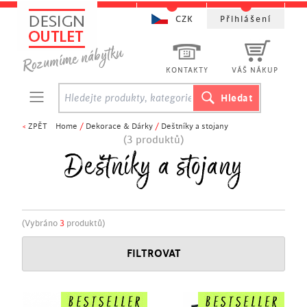
CZK
Přihlášení
KONTAKTY
VÁŠ NÁKUP
<
ZPĚT
Home
/
Dekorace & Dárky
/
Deštníky a stojany
(3 produktů)
Deštníky a stojany
(Vybráno
3
produktů)
FILTROVAT