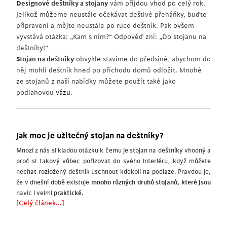
Designové deštníky a stojany
vám přijdou vhod po celý rok.
Jelikož můžeme neustále očekávat deštivé přeháňky, buďte
připravení a mějte neustále po ruce deštník. Pak ovšem
vyvstává otázka: „Kam s ním?“ Odpověď zní: „Do stojanu na
deštníky!“
Stojan na deštníky
obvykle stavíme do předsíně, abychom do
něj mohli deštník hned po příchodu domů odložit. Mnohé
ze stojanů z naší nabídky můžete použít také jako
podlahovou
vázu
.
Jak moc je užitečný stojan na deštníky?
Mnozí z nás si kladou otázku k čemu je stojan na deštníky vhodný a
proč si takový vůbec pořizovat do svého interiéru, když můžete
nechat rozložený deštník uschnout kdekoli na podlaze. Pravdou je,
že v dnešní době existuje
mnoho různých druhů stojanů, které jsou
navíc i velmi
praktické
.
[Celý článek...]