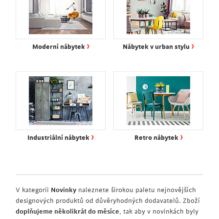
›
›
Moderní nábytek
Nábytek v urban stylu
›
›
Industriální nábytek
Retro nábytek
V kategorii
Novinky
naleznete širokou paletu nejnovějších
designových produktů od důvěryhodných dodavatelů. Zboží
doplňujeme několikrát do měsíce
, tak aby v novinkách byly