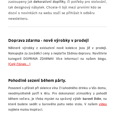
zastoupeny jak
dekorativní doplňk
y, či potřeby pro stolování,
tak designový nábytek. Chcete-li být mezi prvními kdo se
dozví o novinkách na webu stačí se přihlásit k odběru
newsletteru.
Doprava zdarma - nové výrobky v prodeji
Některé výrobky z exkluzivní nové kolekce jsou již v prodeji.
Nakupujte za zaváděcí ceny a neplaťte žádnou dopravu. Navštivte
kategorii DOPRAVA ZDARMA! Více informací na našem blogu.
[Celý článek...]
Pohodlné sezení během párty.
Posezení s přáteli při sklence vína či lahodného drinku u Vás doma,
neodmyslitelně patří k létu. Pro dokonalost atmosféry a pohodlí
během večera, je třeba myslet na správný výběr
barové židle
, na
které budete sedět u barového pultu nebo stolu. V našem
videu
najdete malou inspiraci.