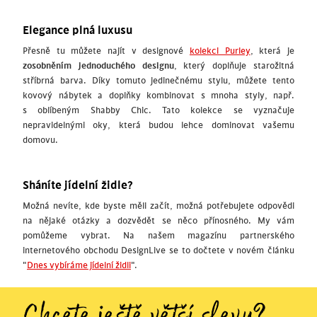
Elegance plná luxusu
Přesně tu můžete najít v designové
kolekci Purley
, která je
zosobněním jednoduchého designu
, který doplňuje starožitná
stříbrná barva. Díky tomuto jedinečnému stylu, můžete tento
kovový nábytek a doplňky kombinovat s mnoha styly, např.
s oblíbeným Shabby Chic. Tato kolekce se vyznačuje
nepravidelnými oky, která budou lehce dominovat vašemu
domovu.
Sháníte jídelní židle?
Možná nevíte, kde byste měli začít, možná potřebujete odpovědi
na nějaké otázky a dozvědět se něco přínosného. My vám
pomůžeme vybrat. Na našem magazínu partnerského
internetového obchodu DesignLive se to dočtete v novém článku
"
Dnes vybíráme jídelní židli
".