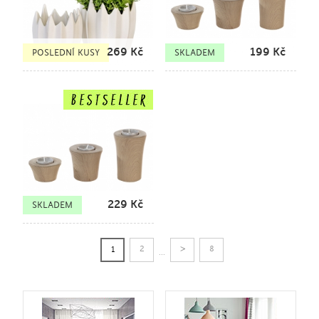
269
Kč
199
Kč
POSLEDNÍ KUSY
SKLADEM
229
Kč
SKLADEM
>
2
8
1
...