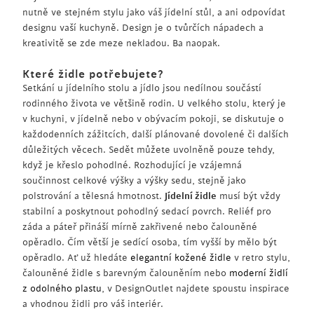
nutně ve stejném stylu jako váš jídelní stůl, a ani odpovídat
designu vaší kuchyně. Design je o tvůrčích nápadech a
kreativitě se zde meze nekladou. Ba naopak.
Které židle potřebujete?
Setkání u jídelního stolu a jídlo jsou nedílnou součástí
rodinného života ve většině rodin. U velkého stolu, který je
v kuchyni, v jídelně nebo v obývacím pokoji, se diskutuje o
každodenních zážitcích, další plánované dovolené či dalších
důležitých věcech. Sedět můžete uvolněně pouze tehdy,
když je křeslo pohodlné. Rozhodující je vzájemná
součinnost celkové výšky a výšky sedu, stejně jako
polstrování a tělesná hmotnost.
Jídelní židle
musí být vždy
stabilní a poskytnout pohodlný sedací povrch. Reliéf pro
záda a páteř přináší mírně zakřivené nebo čalouněné
opěradlo. Čím větší je sedící osoba, tím vyšší by mělo být
opěradlo. Ať už hledáte
elegantní kožené židle
v retro stylu,
čalouněné židle s barevným čalouněním nebo
moderní židlí
z odolného plastu
, v DesignOutlet najdete spoustu inspirace
a vhodnou židli pro váš interiér.