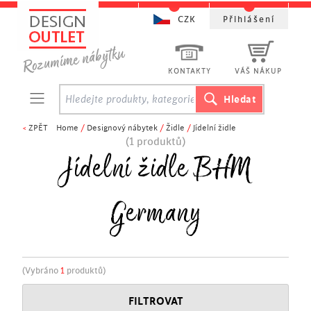
CZK
Přihlášení
KONTAKTY
VÁŠ NÁKUP
<
ZPĚT
Home
/
Designový nábytek
/
Židle
/
Jídelní židle
(1 produktů)
Jídelní židle BHM
Germany
(Vybráno
1
produktů)
FILTROVAT