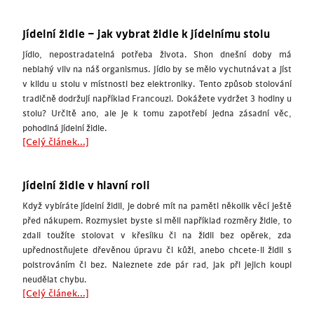
Jídelní židle – jak vybrat židle k jídelnímu stolu
Jídlo, nepostradatelná potřeba života. Shon dnešní doby má
neblahý vliv na náš organismus. Jídlo by se mělo vychutnávat a jíst
v klidu u stolu v místnosti bez elektroniky. Tento způsob stolování
tradičně dodržují například Francouzi. Dokážete vydržet 3 hodiny u
stolu? Určitě ano, ale je k tomu zapotřebí jedna zásadní věc,
pohodlná jídelní židle.
[Celý článek...]
Jídelní židle v hlavní roli
Když vybíráte jídelní židli, je dobré mít na paměti několik věcí ještě
před nákupem. Rozmyslet byste si měli například rozměry židle, to
zdali toužíte stolovat v křesílku či na židli bez opěrek, zda
upřednostňujete dřevěnou úpravu či kůži, anebo chcete-li židli s
polstrováním či bez. Naleznete zde pár rad, jak při jejich koupi
neudělat chybu.
[Celý článek...]