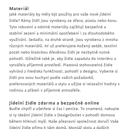
Materiál
Jaké materiály by měly být použity pro vaše nové jídelní
židle? Rámy židlí jsou vyrobeny ze dřeva, plastu nebo kovu.
Tyto robustní a odolné materiály zajišťují bezpečné a
stabilní sezení a minimální opotřebení i za dlouhodobého
využívání. Sedadla, na druhé straně, jsou vyrobena z mnoha
různých materiálů. Ať už preferujete kožený sedák, textilní
potah nebo klasickou dřevěnou židli je nezbytně nutné
pohodlí. Důležité také je, aby židle zapadala do interiéru a
vytvářela příjemné prostředí. Plastová stohovatelná židle
vyhrává z hlediska funkčnosti, pohodlí a designu. Vyberte si
židli pro svou kuchyni podle vašich požadavků,
preferovaných materiálů a stylu a užijte si relaxační hodiny s
rodinou a přáteli v příjemné atmosféře.
Jídelní židle zdarma a bezpečně online
Buďte chytří a ušetřete si čas i peníze. To znamená, nakupte
si ty ideální jídelní židle v DesignOutlet v pohodlí domova
během kliknutí myší. Naše přepravní společnost doručí Vaše
jídelní židle přímo k Vám domů. Montáž stolu a dalších