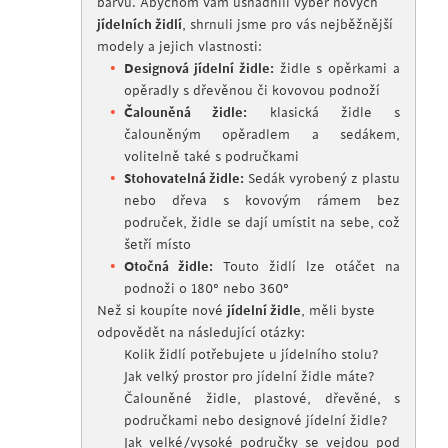
barvu. Abychom vám usnadnili výběr nových
jídelních židlí
, shrnuli jsme pro vás nejběžnější
modely a jejich vlastnosti:
Designová jídelní židle:
židle s opěrkami a
opěradly s dřevěnou či kovovou podnoží
Čalouněná židle:
klasická židle s
čalouněným opěradlem a sedákem,
volitelně také s područkami
Stohovatelná židle:
Sedák vyrobený z plastu
nebo dřeva s kovovým rámem bez
područek, židle se dají umístit na sebe, což
šetří místo
Otočná židle:
Touto židlí lze otáčet na
podnoži o 180° nebo 360°
Než si koupíte nové
jídelní židle
, měli byste
odpovědět na následující otázky:
Kolik židlí potřebujete u jídelního stolu?
Jak velký prostor pro jídelní židle máte?
Čalouněné židle, plastové, dřevěné, s
područkami nebo designové jídelní židle?
Jak velké/vysoké područky se vejdou pod