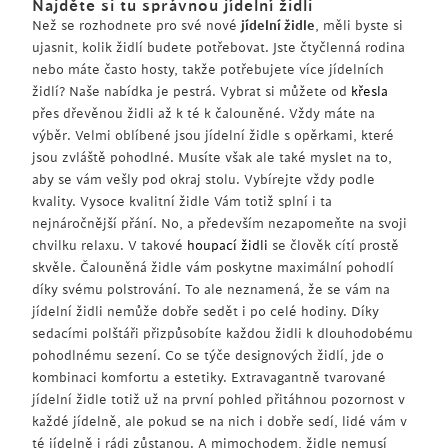
Najděte si tu správnou jídelní židli
Než se rozhodnete pro své nové
jídelní židle
, měli byste si
ujasnit, kolik židlí budete potřebovat. Jste čtyčlenná rodina
nebo máte často hosty, takže potřebujete více jídelních
židlí? Naše nabídka je pestrá. Vybrat si můžete od
křesla
přes dřevěnou židli až k té k čalouněné. Vždy máte na
výběr. Velmi oblíbené jsou jídelní židle s opěrkami, které
jsou zvláště pohodlné. Musíte však ale také myslet na to,
aby se vám vešly pod okraj stolu. Vybírejte vždy podle
kvality. Vysoce kvalitní židle Vám totiž splní i ta
nejnáročnější přání. No, a především nezapomeňte na svoji
chvilku relaxu. V takové
houpací židli
se člověk cítí prostě
skvěle. Čalouněná židle vám poskytne maximální pohodlí
díky svému polstrování. To ale neznamená, že se vám na
jídelní židli nemůže dobře sedět i po celé hodiny. Díky
sedacími polštáři přizpůsobíte každou židli k dlouhodobému
pohodlnému sezení. Co se týče designových židlí, jde o
kombinaci komfortu a estetiky. Extravagantně tvarované
jídelní židle totiž už na první pohled přitáhnou pozornost v
každé jídelně, ale pokud se na nich i dobře sedí, lidé vám v
té jídelně i rádi zůstanou. A mimochodem, židle nemusí