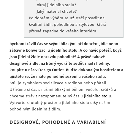
okraj jídelního stolu?
Jaký materiál chcete?
Po dobrém výběru se už stačí posadit na
kvalitní židli, pohodlnou a stylovou, která
přesně zapadne do vašeho interiéru.
bychom trávili čas se svými blízkými při dobrém jídle nebo
zábavné konverzaci u jídelního stolu. A co navíc potěší, když
jsou jídelní židle opravdu pohodlné! A právě takové
designové židle, na který vydržíte sedět snad i hodiny,
koupíte u nás v Design Outlet. Buďte dokonalým hostitelem a
ujistěte se, že máte pohodlné sezení u vašeho stolu.
Stůl je symbolem socializace s rodinou nebo přáteli.
Užíváme si čas s našimi blízkými během večeře, svátků a
chceme strávit nezapomenutelný čas u
jídelního stolu
.
Vytvořte si útulný prostor u jídelního stolu díky našim
pohodlným jídelním židlím.
DESIGNOVÉ, POHODLNÉ A VARIABILNÍ