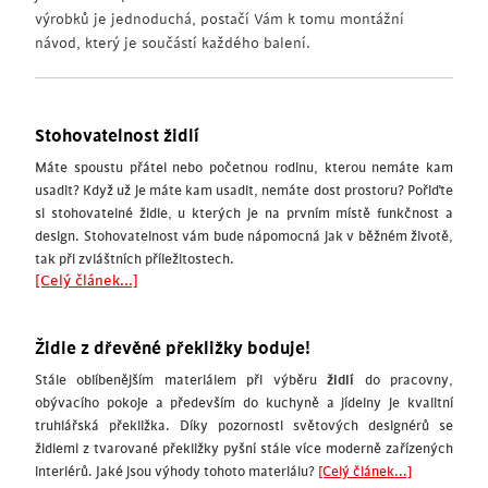
výrobků je jednoduchá, postačí Vám k tomu montážní
návod, který je součástí každého balení.
Stohovatelnost židlí
Máte spoustu přátel nebo početnou rodinu, kterou nemáte kam
usadit? Když už je máte kam usadit, nemáte dost prostoru? Pořiďte
si stohovatelné židle, u kterých je na prvním místě funkčnost a
design. Stohovatelnost vám bude nápomocná jak v běžném životě,
tak při zvláštních příležitostech.
[Celý článek...]
Židle z dřevěné překližky boduje!
Stále oblíbenějším materiálem při výběru
židlí
do pracovny,
obývacího pokoje a především do kuchyně a jídelny je kvalitní
truhlářská překližka. Díky pozornosti světových designérů se
židlemi z tvarované překližky pyšní stále více moderně zařízených
interiérů. Jaké jsou výhody tohoto materiálu?
[Celý článek...]