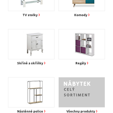
›
›
TV stolky
Komody
›
›
Skříně a skříňky
Regály
NÁBYTEK
CELÝ
SORTIMENT
›
›
Nástěnné police
Všechny produkty