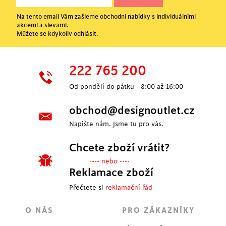
Na tento email Vám zašleme obchodní nabídky s individuálními
akcemi a slevami.
Můžete se kdykoliv odhlásit.
222 765 200
Od pondělí do pátku - 8:00 až 16:00
obchod@designoutlet.cz
Napište nám. Jsme tu pro vás.
Chcete zboží vrátit?
---- nebo ----
Reklamace zboží
Přečtete si
reklamační řád
O NÁS
PRO ZÁKAZNÍKY