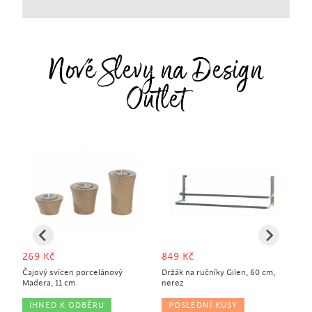
Nové Slevy na Design
Outlet
269
Kč
849
Kč
9
Čajový svícen porcelánový
Držák na ručníky Gilen, 60 cm,
Dět
Madera, 11 cm
nerez
cm
IHNED K ODBĚRU
POSLEDNÍ KUSY