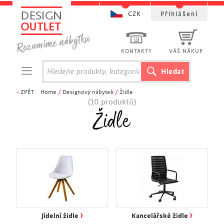
CZK
Přihlášení
KONTAKTY
VÁŠ NÁKUP
<
ZPĚT
Home
/
Designový nábytek
/
Židle
(10 produktů)
Židle
›
›
Jídelní židle
Kancelářské židle