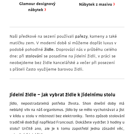
›
Glamour designový
Nábytek z masivu
›
nábytek
Naši předkové na sezení používali
pařezy
, kameny a také
matičku zem. V moderní době si můžeme dopřát luxus v
podobě pohodlné
židle
. Doprovází nás v průběhu celého
dne: při
stolování
se posadíme na jídelní židli, v práci se
neobejdeme bez židle kancelářské a večer při posezení
s přáteli často využijeme barovou židli.
Jídelní židle – jak vybrat židle k jídelnímu stolu
Jídlo, nepostradatelná potřeba života. Shon dnešní doby má
neblahý vliv na náš organismus. Jídlo by se mělo vychutnávat a jíst
v klidu u stolu v místnosti bez elektroniky. Tento způsob stolování
tradičně dodržují například Francouzi. Dokážete vydržet 3 hodiny u
stolu? Určitě ano, ale je k tomu zapotřebí jedna zásadní věc,