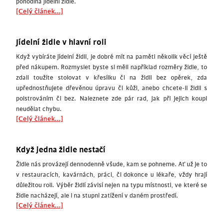
pohodlná jídelní židle.
[Celý článek...]
Jídelní židle v hlavní roli
Když vybíráte jídelní židli, je dobré mít na paměti několik věcí ještě
před nákupem. Rozmyslet byste si měli například rozměry židle, to
zdali toužíte stolovat v křesílku či na židli bez opěrek, zda
upřednostňujete dřevěnou úpravu či kůži, anebo chcete-li židli s
polstrováním či bez. Naleznete zde pár rad, jak při jejich koupi
neudělat chybu.
[Celý článek...]
Když jedna židle nestačí
Židle nás provázejí dennodenně všude, kam se pohneme. Ať už je to
v restauracích, kavárnách, práci, či dokonce u lékaře, vždy hrají
důležitou roli. Výběr židlí závisí nejen na typu místnosti, ve které se
židle nacházejí, ale i na stupni zatížení v daném prostředí.
[Celý článek...]