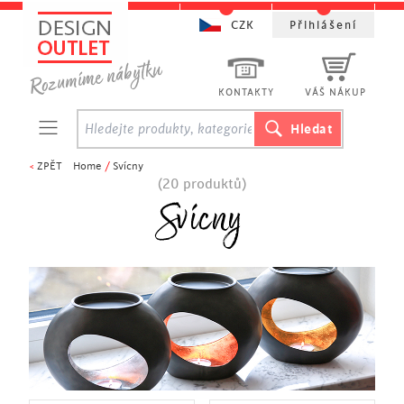
CZK
Přihlášení
KONTAKTY
VÁŠ NÁKUP
<
ZPĚT
Home
/
Svícny
(20 produktů)
Svícny