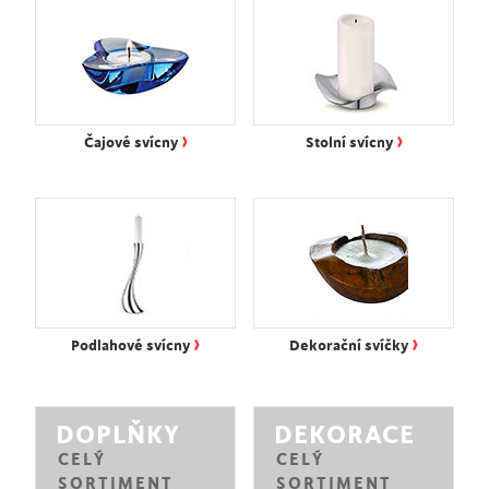
›
›
Čajové svícny
Stolní svícny
›
›
Podlahové svícny
Dekorační svíčky
DOPLŇKY
DEKORACE
CELÝ
CELÝ
SORTIMENT
SORTIMENT