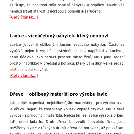
zajišťuje, že nebudou rušit ostatní nábytek a doplňky. Navíc vás
nemusí trápit starosti s údržbou a pohodlí je zaručeno!
[Celý článek...]
Lavice - víceúčelový nábytek, který neomrzí
Lavice je velmi oblíbeným kusem sedacího nábytku. Často se
využívá nejen k vyplnění prázdného místa například v kuchyni,
nebo účelově jako sedací prostor místo židlí, ale i jako sedací
prostor například v předsíni u botníku, který vám díky velké sedací
ploše usnadní zouvání.
[Celý článek...]
Dřevo – oblíbený materiál pro výrobu lavic
Jak nadpis napovídá, nejoblíbenějším materiálem pro výrobu lavic
je dřevo. Nejen, že zhotovený kousek vypadá stylově, ale je také
vyroben z přírodních materiálů.
Nejčastěji se lavice vyrábí z prken,
latí, nebo kulatin
. Druh dřeva lze zvolit libovolně. Dnes jsou
rozšířeny lavice z různých druhů dřeva od borovice, až po kaštan,