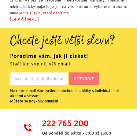
či olši. Vyrábí se lakované i nelakované varianty, robustně i
minimalisticky pojaté. Je jen na vás, kterou si vyberete, třeba to
bude
jedna z lavic, které nabízíme
.
[Celý článek...]
Chcete ještě větší slevu?
Poradíme vám, jak ji získat!
Stačí jen vyplnit Váš email.
Na tento email Vám zašleme obchodní nabídky s individuálními
akcemi a slevami.
Můžete se kdykoliv odhlásit.
222 765 200
Od pondělí do pátku - 8:00 až 16:00