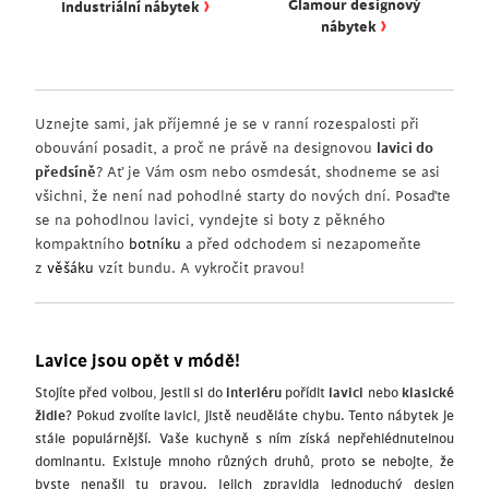
›
Glamour designový
Industriální nábytek
›
nábytek
Uznejte sami, jak příjemné je se v ranní rozespalosti při
obouvání posadit, a proč ne právě na designovou
lavici do
předsíně
? Ať je Vám osm nebo osmdesát, shodneme se asi
všichni, že není nad pohodlné starty do nových dní. Posaďte
se na pohodlnou lavici, vyndejte si boty z pěkného
kompaktního
botníku
a před odchodem si nezapomeňte
z
věšáku
vzít bundu. A vykročit pravou!
Lavice jsou opět v módě!
Stojíte před volbou, jestli si do
interiéru
pořídit
lavici
nebo
klasické
židle
? Pokud zvolíte lavici, jistě neuděláte chybu. Tento nábytek je
stále populárnější. Vaše kuchyně s ním získá nepřehlédnutelnou
dominantu. Existuje mnoho různých druhů, proto se nebojte, že
byste nenašli tu pravou. Jejich zpravidla jednoduchý design