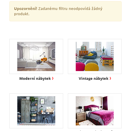
Upozornění!
Zadanému filtru neodpovídá žádný
produkt.
›
›
Moderní nábytek
Vintage nábytek