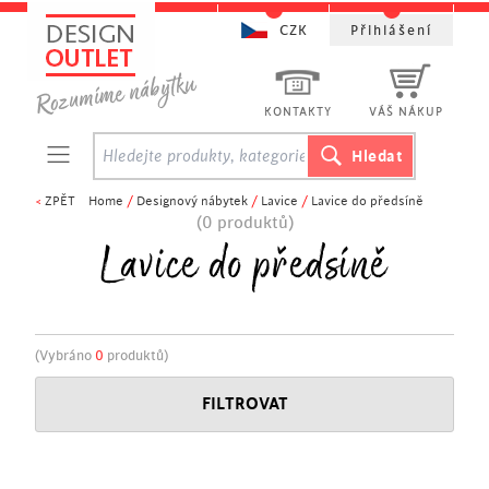
CZK
Přihlášení
KONTAKTY
VÁŠ NÁKUP
<
ZPĚT
Home
/
Designový nábytek
/
Lavice
/
Lavice do předsíně
(0 produktů)
Lavice do předsíně
(Vybráno
0
produktů)
FILTROVAT