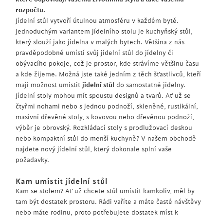
rozpočtu.
Jídelní stůl vytvoří útulnou atmosféru v každém bytě.
Jednoduchým variantem jídelního stolu je kuchyňský stůl,
který slouží jako jídelna v malých bytech. Většina z nás
pravděpodobně umístí svůj jídelní stůl do jídelny či
obývacího pokoje, což je prostor, kde strávíme většinu času
a kde žijeme. Možná jste také jedním z těch šťastlivců, kteří
mají možnost umístit
jídelní stůl
do samostatné jídelny.
Jídelní stoly mohou mít spoustu designů a tvarů. Ať už se
čtyřmi nohami nebo s jednou podnoží, skleněné, rustikální,
masivní dřevěné stoly, s kovovou nebo dřevěnou podnoží,
výběr je obrovský. Rozkládací stoly s prodlužovací deskou
nebo kompaktní stůl do menší kuchyně? V našem obchodě
najdete nový jídelní stůl, který dokonale splní vaše
požadavky.
Kam umístit jídelní stůl
Kam se stolem? Ať už chcete stůl umístit kamkoliv, měl by
tam být dostatek prostoru. Rádi vaříte a máte časté návštěvy
nebo máte rodinu, proto potřebujete dostatek míst k