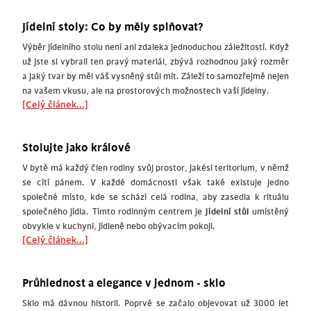
Jídelní stoly: Co by měly splňovat?
Výběr jídelního stolu není ani zdaleka jednoduchou záležitostí. Když
už jste si vybrali ten pravý materiál, zbývá rozhodnou jaký rozměr
a jaký tvar by měl váš vysněný stůl mít. Záleží to samozřejmě nejen
na vašem vkusu, ale na prostorových možnostech vaší jídelny.
[Celý článek...]
Stolujte jako králové
V bytě má každý člen rodiny svůj prostor, jakési teritorium, v němž
se cítí pánem. V každé domácnosti však také existuje jedno
společné místo, kde se schází celá rodina, aby zasedla k rituálu
společného jídla. Tímto rodinným centrem je
jídelní stůl
umístěný
obvykle v kuchyni, jídleně nebo obývacím pokoji.
[Celý článek...]
Průhlednost a elegance v jednom - sklo
Sklo má dávnou historii. Poprvé se začalo objevovat už 3000 let