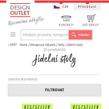
CZK
Přihlášení
KONTAKTY
VÁŠ NÁKUP
<
ZPĚT
Home
/
Designový nábytek
/
Stoly
/
Jídelní stoly
(5 produktů)
Jídelní stoly
(Vybráno
5
produktů)
FILTROVAT