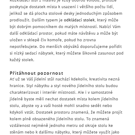
Rozkládací stůl z masivu je vždy dobrou volbou, protože
poskytuje dostatek místa k usazení i většího počtu lidí,
jelikož se dá plocha stolové desky jednoduchým způsobem
prodloužit. Dalším typem je
odkládací stolek
, který může
být dobrým pomocníkem do malých místností. Nabízí Vám
další odkládací prostor, pokud máte návštěvu a může být
uložen v sklepě čiv komoře, pokud ho zrovna
nepotřebujete. Do menších obýváků doporučujeme pořídit
si nízký sedací nábytek, který můžete šikovně zasunout pod
každý stolek.
Přitáhnout pozornost
Ať už se Váš jídelní stůl nachází kdekoliv, kreativita nezná
hranice. Styl nábytku a styl nového jídelního stolu budou
charakterizovat i interiér místnosti. Ale i v samostatné
jídelně byste měli nechat dostatek místa kolem jídelního
stolu, abyste vy a vaši hosté mohli snadno sedět nebo
kdykoli vstát. Dostatek prostoru znamená, že můžete projít
kolem plně obsazeného jídelního stolu. To znamená
vzdálenost nejméně jednoho metru od okraje stolu ke
stěnám nebo k dalšímu nábytku, který můžete využít jako