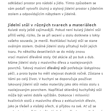
odkládací prostor pro nádobí a jídlo. Tímto způsobem se
vám podaří vytvořit útulný a stylový jídelní prostor s jídelním
stolem a odpovídajícím nábytkem v jídelně.
Jídelní stůl v různých tvarech a materiálech
Kulaté stoly ještě zajímavější. Pokud není kulatý jídelní stůl
příliš velký, riziko, že se při sezení u stolu dotknete s lokty
vašeho souseda, je menší. Rozkládací kulatý stůl se stane
oválným stolem. Oválné jídelní stoly přitahují kvůli jejich
tvaru. Po několika desetiletích se do módy znovu
vrací masivní dřevěné stoly. Od akácie až po buk a dub.
Máme jídelní stoly z masivního dřeva a naolejovaných
povrchů. Takový masivní
dřevěný stůl
potřebuje láskyplnou
péči, a proto byste ho měli olejovat dvakrát ročně. Zůstane s
Vámi po celý život. V kuchyni se doporučuje používat
lakovaný jídelní stůl nebo materiály jako sklo místo stolu s
naolejovaným povrchem. Například skleněný kuchyňský stůl
může být velmi dobře vyčištěn. Dokonce i milovníci
kvalitních stolů z masivního dřeva z exkluzivních dřevin,
jako je třešeň a vlašský ořech, si přijdou na své. Ať už se