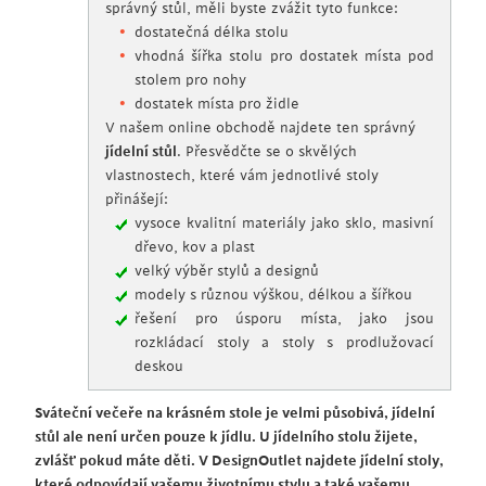
správný stůl, měli byste zvážit tyto funkce:
dostatečná délka stolu
vhodná šířka stolu pro dostatek místa pod
stolem pro nohy
dostatek místa pro židle
V našem online obchodě najdete ten správný
jídelní stůl
. Přesvědčte se o skvělých
vlastnostech, které vám jednotlivé stoly
přinášejí:
vysoce kvalitní materiály jako sklo, masivní
dřevo, kov a plast
velký výběr stylů a designů
modely s různou výškou, délkou a šířkou
řešení pro úsporu místa, jako jsou
rozkládací stoly a stoly s prodlužovací
deskou
Sváteční večeře na krásném stole je velmi působivá, jídelní
stůl ale není určen pouze k jídlu. U jídelního stolu žijete,
zvlášť pokud máte děti. V DesignOutlet najdete jídelní stoly,
které odpovídají vašemu životnímu stylu a také vašemu