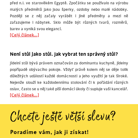
před n.l. ve starověkém Egyptě. Zpočátku se používalo na výrobu
malých předmětů jako jsou šperky, ozdoby nebo malé nádobky.
Později se z něj začaly vyrábět i jiné předměty a mezi ně
zařazujeme i nábytek. Sklo může být různých tvarů, rozměrů,
barev a vyniká svou elegancí.
[Celý článek...]
Není stůl jako stůl. Jak vybrat ten správný stůl?
Jídelní stůl bývá právem označován za dominantu kuchyně, jídelny
popřípadě obývacího pokoje. Vždyť právě kolem něj se děje tolik
důležitých událostí každé domácnosti a jeho využití je tak široké.
Nejenže slouží ke každodennímu stolování či k pořádání různých
oslav, často se u něj také píší domácí úkoly či supluje vaši kancelář.
[Celý článek...]
Chcete ještě větší slevu?
Poradíme vám, jak ji získat!