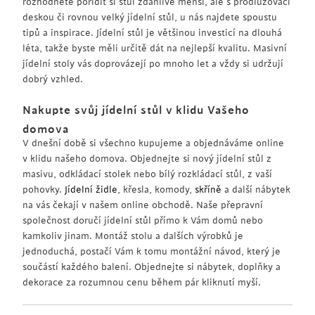
rozhodnete pořídit si stůl zdánlivě menší, ale s prodlužovací
deskou či rovnou velký jídelní stůl, u nás najdete spoustu
tipů a inspirace. Jídelní stůl je většinou investicí na dlouhá
léta, takže byste měli určitě dát na nejlepší kvalitu. Masivní
jídelní stoly vás doprovázejí po mnoho let a vždy si udržují
dobrý vzhled.
Nakupte svůj jídelní stůl v klidu Vašeho
domova
V dnešní době si všechno kupujeme a objednáváme online
v klidu našeho domova. Objednejte si nový jídelní stůl z
masivu, odkládací stolek nebo bílý rozkládací stůl, z vaší
pohovky.
Jídelní židle
, křesla, komody,
skříně
a další nábytek
na vás čekají v našem online obchodě. Naše přepravní
společnost doručí jídelní stůl přímo k Vám domů nebo
kamkoliv jinam. Montáž stolu a dalších výrobků je
jednoduchá, postačí Vám k tomu montážní návod, který je
součástí každého balení. Objednejte si nábytek, doplňky a
dekorace za rozumnou cenu během pár kliknutí myší.