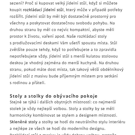
sezení? Proč si kupovat velký jídelní stůl, když si můžete
koupit
rozkládací jídelní stůl
, který může v případě potřeby
rozšířit. Jídelní stůl by měl být dostatečně prostorný pro
všechny a poskytovat dostatečnou svobodu pohybu. Na
druhou stranu by měl co nejvíc kompaktní, abyste měli
prostor k životu, vaření apod. Naše rozkládací stoly
s prodlužovacími deskami Vám ušetří spoustu místa. Stůl
zvětšíte pouze tehdy, když to potřebujete a to zpravidla
nepotřebujete vždy. Jídelní stůl s menší kulatou stolovou
deskou je vhodný zejména do menší kuchyně. Na druhou
stranu, pokud máte dost místa, tak takový větší obdélníkový
jídelní stůl z masivu bude příjemným místem pro setkání
s rodinou a přáteli.
Stoly a stolky do obývacího pokoje
Stejné se týká i dalších obytných místností: ​​co nejmenší
stolek je vždy nejlepší volbou. Stoly a stolky by se měli
harmonicky kombinovat se stylem a designem místnosti.
Skleněné stoly
a stolky se hodí do neutrálního stylu interiéru
a nejlépe ze všech se hodí do moderního designu.