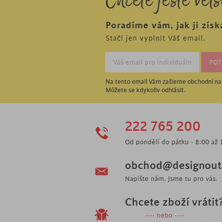
Chcete ještě větš
Poradíme vám, jak ji získ
Stačí jen vyplnit Váš email.
Na tento email Vám zašleme obchodní nab
Můžete se kdykoliv odhlásit.
222 765 200
Od pondělí do pátku - 8:00 až 
obchod@designoutl
Napište nám. Jsme tu pro vás.
Chcete zboží vrátit
---- nebo ----