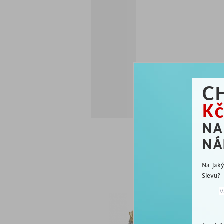
C
Kč
N
NÁ
Na jak
Slevu?
js