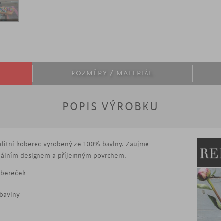
ROZMĚRY / MATERIÁL
POPIS VÝROBKU
alitní koberec vyrobený ze 100% bavlny. Zaujme
ginálním designem a příjemným povrchem.
obereček
bavlny