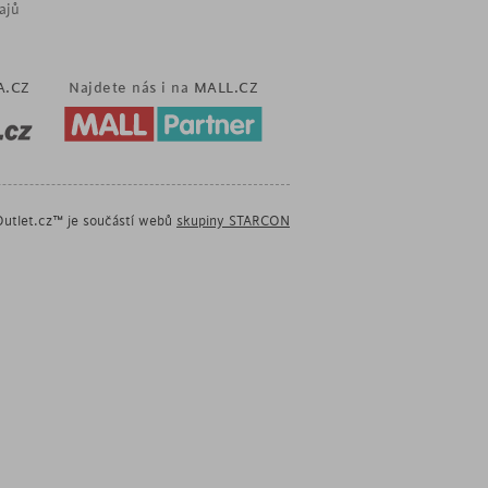
ajů
A.CZ
Najdete nás i na
MALL.CZ
utlet.cz™ je součástí webů
skupiny STARCON