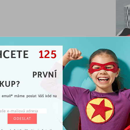
HCETE
125
A PRVNÍ
KUP?
Vybíráme pro Vás
ý email* máme poslat Váš kód na
me rádi, že jste se přidali k milovníkům dobrého desi