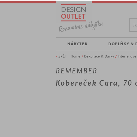
TO
NÁBYTEK
DOPLŇKY & 
<
ZPĚT
Home
/
Dekorace & Dárky
/
Interiérov
REMEMBER
Kobereček Cara
, 70