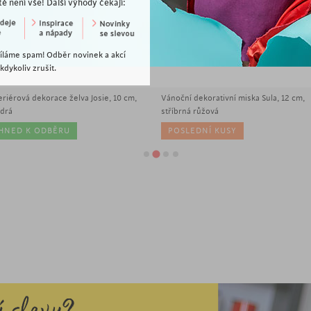
tě není vše! Další výhody čekají:
íláme spam! Odběr novinek a akcí
dykoliv zrušit.
49
Kč
299
Kč
eriérová dekorace želva Josie, 10 cm,
Vánoční dekorativní miska Sula, 12 cm,
drá
stříbrná růžová
IHNED K ODBĚRU
POSLEDNÍ KUSY