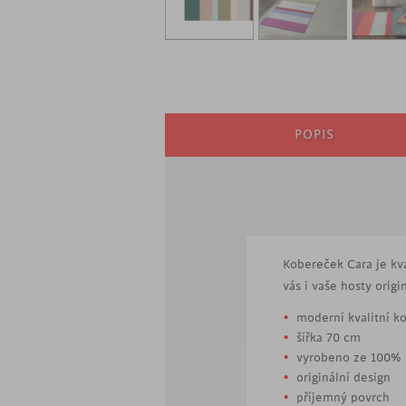
POPIS
Kobereček Cara je kv
vás i vaše hosty ori
moderní kvalitní k
šířka 70 cm
vyrobeno ze 100% 
originální design
příjemný povrch