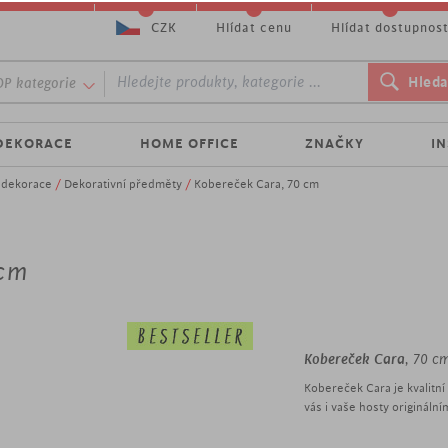
CZK
Hlídat cenu
Hlídat dostupnos
P kategorie
DEKORACE
HOME OFFICE
ZNAČKY
I
é dekorace
/
Dekorativní předměty
/
Kobereček Cara, 70 cm
 cm
Kobereček Cara
, 70 c
Kobereček Cara je kvalitn
vás i vaše hosty originál
moderní kvalitní kober
šířka 70 cm