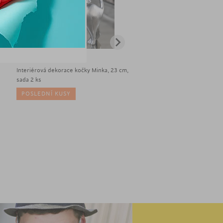
1 290
Kč
/2ks
2 890
Kč
Interiérová dekorace kočky Minka, 23 cm,
Kobereček Kiwi, 80 cm
sada 2 ks
POSLEDNÍ KUSY
POSLEDNÍ KUSY