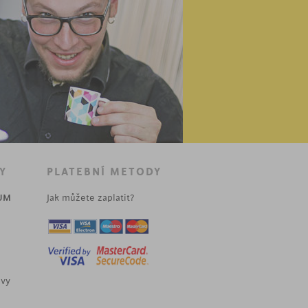
Y
PLATEBNÍ METODY
UM
Jak můžete zaplatit?
uvy