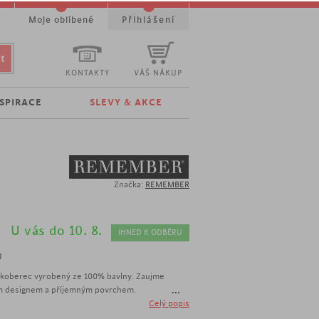
t
Moje oblíbené
Přihlášení
KONTAKTY
VÁŠ NÁKUP
NSPIRACE
SLEVY & AKCE
Značka:
REMEMBER
U vás do 10. 8.
IHNED K ODBĚRU
m
í koberec vyrobený ze 100% bavlny. Zaujme
...
ním designem a příjemným povrchem.
eček
Celý popis