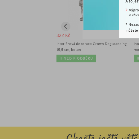
A to ješ
* Nezas
můžete k
/2ks
322
Kč
2
dekorace Kočky, sada 2 ks, 18
Interiérová dekorace Crown Dog standing,
Int
15,5 cm, beton
mo
Í KUSY
IHNED K ODBĚRU