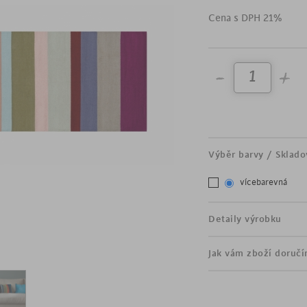
vyrobeno ze 100% bavl
Cena s DPH 21%
originální design
příjemný povrch
Výběr barvy / Sklado
vícebarevná
Detaily výrobku
Jak vám zboží doruč