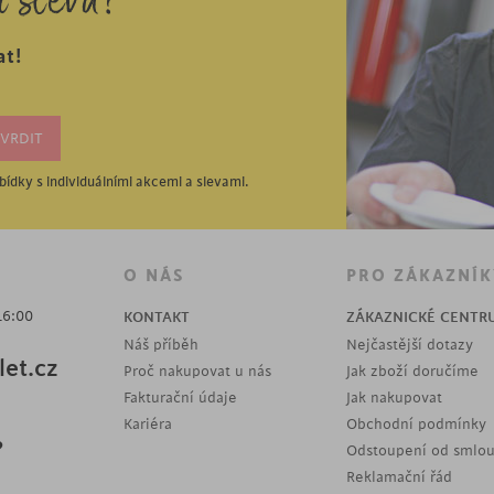
í slevu?
at!
ídky s individuálními akcemi a slevami.
O NÁS
PRO ZÁKAZNÍK
16:00
KONTAKT
ZÁKAZNICKÉ CENTR
Náš příběh
Nejčastější dotazy
et.cz
Proč nakupovat u nás
Jak zboží doručíme
Fakturační údaje
Jak nakupovat
Kariéra
Obchodní podmínky
?
Odstoupení od smlo
Reklamační řád