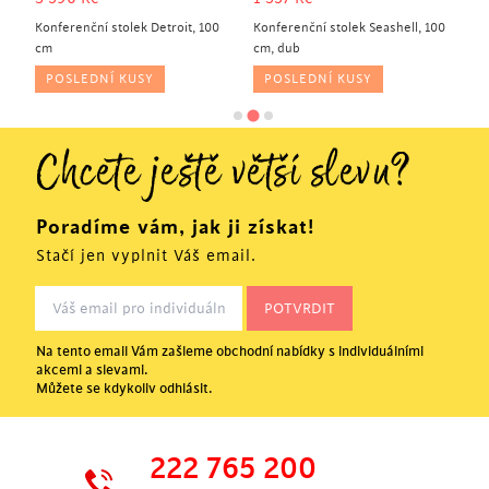
m,
Konferenční stolek Detroit, 100
Konferenční stolek Seashell, 100
Ko
cm
cm, dub
če
POSLEDNÍ KUSY
POSLEDNÍ KUSY
Chcete ještě větší slevu?
Poradíme vám, jak ji získat!
Stačí jen vyplnit Váš email.
Na tento email Vám zašleme obchodní nabídky s individuálními
akcemi a slevami.
Můžete se kdykoliv odhlásit.
222 765 200