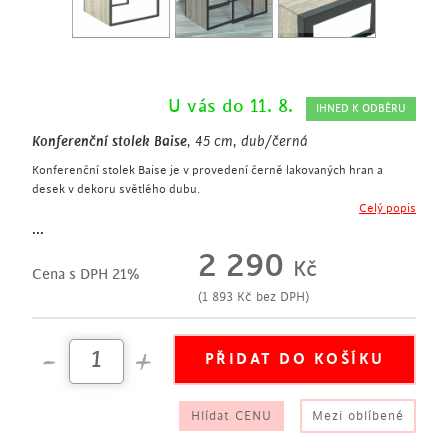
U vás do 11. 8.
IHNED K ODBĚRU
Konferenční stolek Baise
, 45 cm, dub/černá
Konferenční stolek Baise je v provedení černě lakovaných hran a
desek v dekoru světlého dubu.
moderní konferenční stolek
Celý popis
výška 45 cm
...
konstrukce z pevné trubkové oceli
2 290
Kč
hrany lakované v černé barvě
Cena s DPH 21%
police z MDF desky
(
1 893
Kč
bez DPH)
v dekoru světlý dub
multifunkční využití
Hlídat CENU
Mezi oblíbené