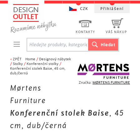
CZK
Přihlášení
KONTAKTY
VÁŠ NÁKUP
<
ZPĚT
Home
/
Designový nábytek
/
Stolky
/
Konferenční stolky
/
Konferenční stolek Baise, 45 cm,
dub/černá
Značka:
MØRTENS FURNITURE
Mørtens
Furniture
Konferenční stolek Baise
, 45
cm, dub/černá