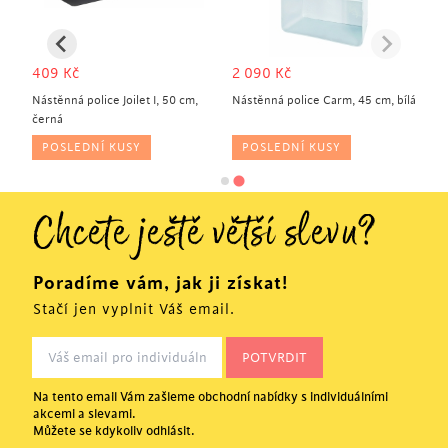
409
Kč
2 090
Kč
Nástěnná police Joilet I, 50 cm,
Nástěnná police Carm, 45 cm, bílá
černá
POSLEDNÍ KUSY
POSLEDNÍ KUSY
Chcete ještě větší slevu?
Poradíme vám, jak ji získat!
Stačí jen vyplnit Váš email.
Na tento email Vám zašleme obchodní nabídky s individuálními
akcemi a slevami.
Můžete se kdykoliv odhlásit.