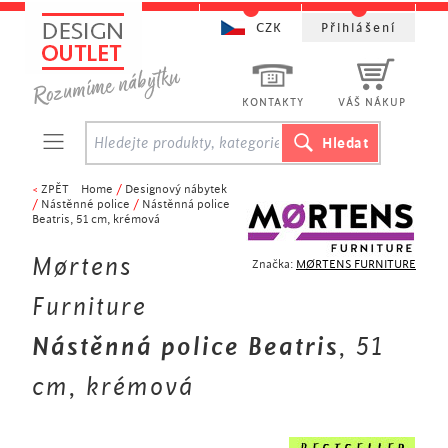
CZK
Přihlášení
KONTAKTY
VÁŠ NÁKUP
<
ZPĚT
Home
/
Designový nábytek
/
Nástěnné police
/
Nástěnná police
Beatris, 51 cm, krémová
Mørtens
Značka:
MØRTENS FURNITURE
Furniture
Nástěnná police Beatris
, 51
cm, krémová