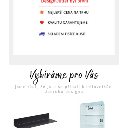
Vybíráme pro Vás
jsme rádi, že jste se přidali k milovníkům
dobrého designu