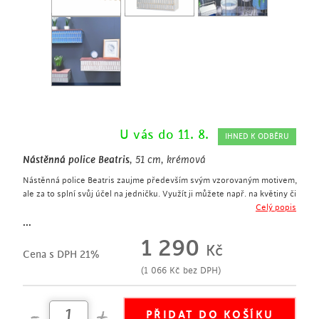
U vás do 11. 8.
IHNED K ODBĚRU
Nástěnná police Beatris
, 51 cm, krémová
Nástěnná police Beatris zaujme především svým vzorovaným motivem,
ale za to splní svůj účel na jedničku. Využít ji můžete např. na květiny či
jako výstavní polici pro své sběratelské kousky. Své uplatnění si jistě
Celý popis
spolehlivě najde. Na zdi bude vypadat přirozeně a stylově.
...
designová nástěnná police
1 290
Kč
šířka 51 cm
Cena s DPH 21%
vyrobena z kovu a masivního dřeva v krémové a přírodní barvě
(
1 066
Kč
bez DPH)
hodí se do různých interiérů