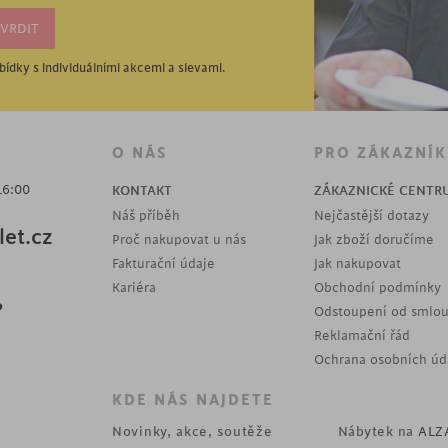
ídky s individuálními akcemi a slevami.
O NÁS
PRO ZÁKAZNÍK
16:00
KONTAKT
ZÁKAZNICKÉ CENTR
Náš příběh
Nejčastější dotazy
et.cz
Proč nakupovat u nás
Jak zboží doručíme
Fakturační údaje
Jak nakupovat
Kariéra
Obchodní podmínky
?
Odstoupení od smlo
Reklamační řád
Ochrana osobních úd
KDE NÁS NAJDETE
Novinky, akce, soutěže
Nábytek na
ALZ