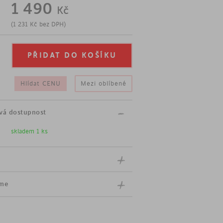
1 490
Kč
 s policí
(
1 231
Kč
bez DPH)
ce
 chodby
Hlídat CENU
Mezi oblíbené
vá dostupnost
skladem 1 ks
íme