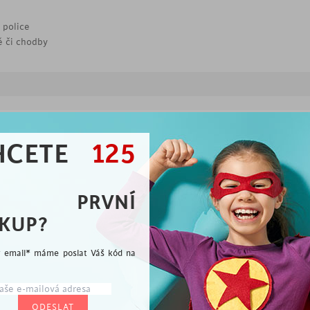
 police
ě či chodby
Vybíráme pro Vás
HCETE
125
me rádi, že jste se přidali k milovníkům dobrého desi
A PRVNÍ
KUP?
ý email* máme poslat Váš kód na