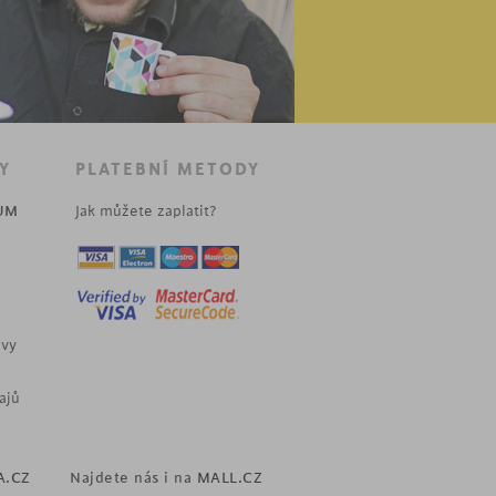
Y
PLATEBNÍ METODY
UM
Jak můžete zaplatit?
uvy
ajů
A.CZ
Najdete nás i na
MALL.CZ