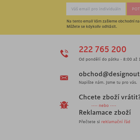
Na tento email Vám zašleme obchodní nab
Můžete se kdykoliv odhlásit.
222 765 200
Od pondělí do pátku - 8:00 až 
obchod@designoutl
Napište nám. Jsme tu pro vás.
Chcete zboží vrátit
---- nebo ----
Reklamace zboží
Přečtete si
reklamační řád