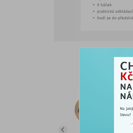
5 háček
praktická odkládací
hodí se do předsín
C
Kč
js
N
NÁ
Na jak
Slevu?