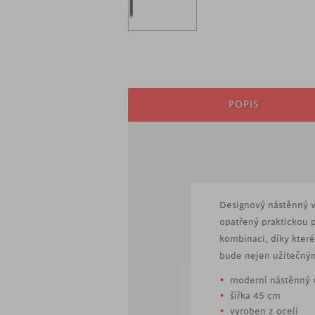
POPIS
Designový nástěnný v
opatřený praktickou p
kombinaci, díky které
bude nejen užitečný
moderní nástěnný v
šířka 45 cm
vyroben z oceli