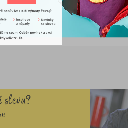
89
Kč
2 190
Kč
tě není vše! Další výhody čekají:
těnný věšák Kalosio, 40 cm, černá
Nástěnný věšák s policí Harlem, 65 cm, 
POSLEDNÍ KUSY
POSLEDNÍ KUSY
íláme spam! Odběr novinek a akcí
dykoliv zrušit.
í slevu?
at!