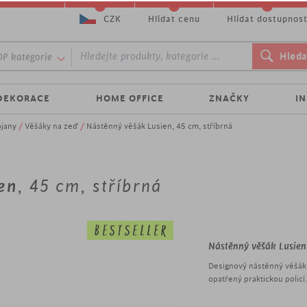
CZK
Hlídat cenu
Hlídat dostupnos
P kategorie
DEKORACE
HOME OFFICE
ZNAČKY
I
ojany
/
Věšáky na zeď
/
Nástěnný věšák Lusien, 45 cm, stříbrná
en
, 45 cm, stříbrná
Nástěnný věšák Lusien
Designový nástěnný věšák 
opatřený praktickou policí
kombinaci, díky které tent
bude nejen užitečným pom