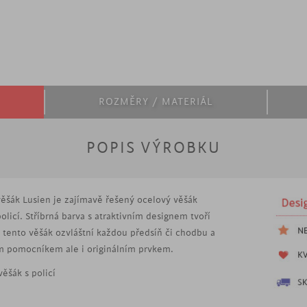
ROZMĚRY / MATERIÁL
POPIS VÝROBKU
ěšák Lusien je zajímavě řešený ocelový věšák
olicí. Stříbrná barva s atraktivním designem tvoří
 tento věšák ozvláštní každou předsíň či chodbu a
m pomocníkem ale i originálním prvkem.
ěšák s policí