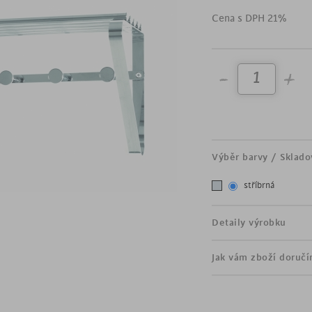
moderní nástěnný věšák
Cena s DPH 21%
šířka 45 cm
vyroben z oceli
5 háček
praktická odkládací poli
hodí se do předsíně či
Výběr barvy / Sklado
stříbrná
Detaily výrobku
Jak vám zboží doruč