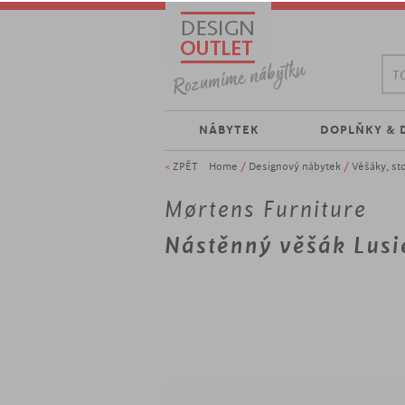
TO
NÁBYTEK
DOPLŇKY & 
<
ZPĚT
Home
/
Designový nábytek
/
Věšáky, st
Mørtens Furniture
Nástěnný věšák Lusi