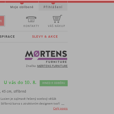
t
Moje oblíbené
Přihlášení
KONTAKTY
VÁŠ NÁKUP
NSPIRACE
SLEVY & AKCE
Značka:
MØRTENS FURNITURE
U vás do 10. 8.
IHNED K ODBĚRU
, 45 cm, stříbrná
Lusien je zajímavě řešený ocelový věšák
...
. Stříbrná barva s atraktivním designem tvoří
o věšák ozvláštní každou předsíň či chodbu a
Celý popis
ocníkem ale i originálním prvkem.