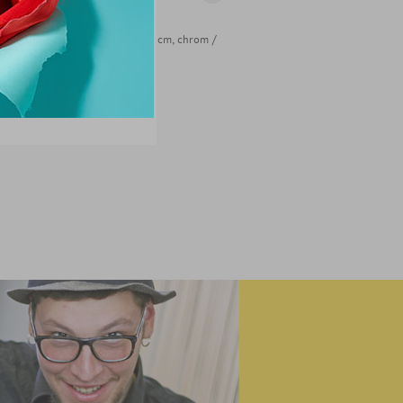
539
Kč
309
Kč
bílá
Věšák na klíče Shauen, 34 cm, chrom /
Nástěnný háček Itab, 7 cm, os
šedá
POSLEDNÍ KUSY
POSLEDNÍ KUSY