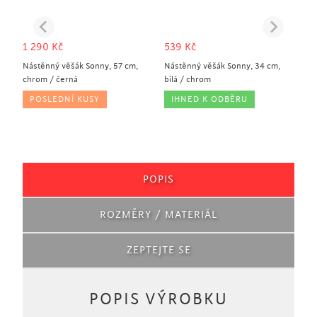
1 290
Kč
539
Kč
Nástěnný věšák Sonny, 57 cm,
Nástěnný věšák Sonny, 34 cm,
chrom / černá
bílá / chrom
POSLEDNÍ KUSY
IHNED K ODBĚRU
POPIS
ROZMĚRY / MATERIÁL
ZEPTEJTE SE
POPIS VÝROBKU