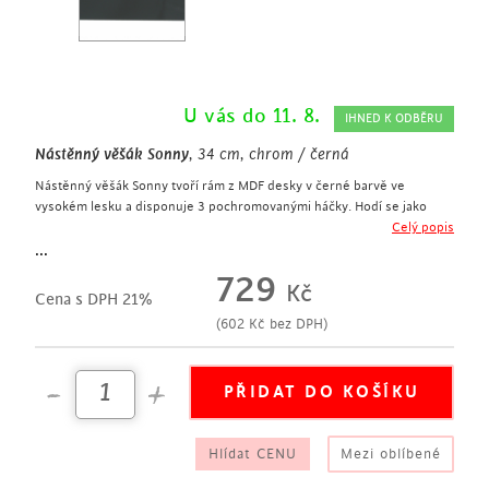
U vás do 11. 8.
IHNED K ODBĚRU
Nástěnný věšák Sonny
, 34 cm, chrom / černá
Nástěnný věšák Sonny tvoří rám z MDF desky v černé barvě ve
vysokém lesku a disponuje 3 pochromovanými háčky. Hodí se jako
praktický pomocník do předsíně na zavěšení kabátů.
Celý popis
jednoduchý nástěnný věšák
...
šířka 34 cm
729
Kč
rám z MDF desky v černé barvě ve vysokém lesku
Cena s DPH 21%
3 pochromované háčky na kabáty
(
602
Kč
bez DPH)
vhodný do předsíně, chodby
Hlídat CENU
Mezi oblíbené