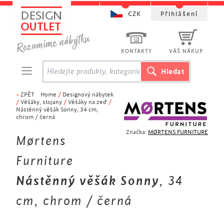
CZK
Přihlášení
KONTAKTY
VÁŠ NÁKUP
<
ZPĚT
Home
/
Designový nábytek
/
Věšáky, stojany
/
Věšáky na zeď
/
Nástěnný věšák Sonny, 34 cm,
chrom / černá
Značka:
MØRTENS FURNITURE
Mørtens
Furniture
Nástěnný věšák Sonny
, 34
cm, chrom / černá