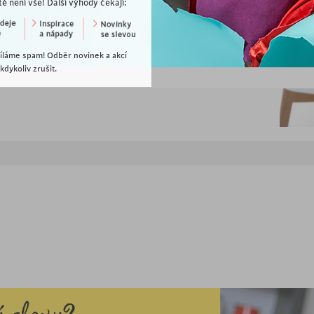
tě není vše! Další výhody čekají:
íláme spam! Odběr novinek a akcí
dykoliv zrušit.