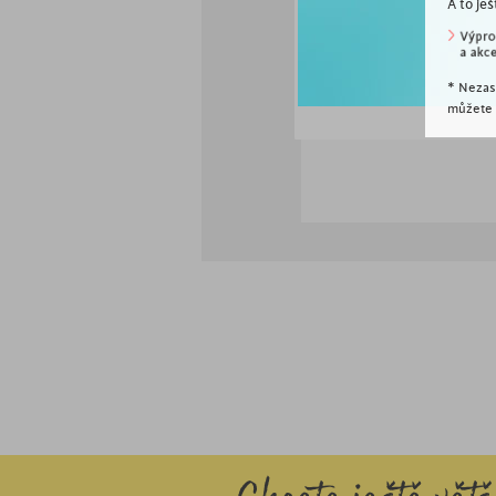
A to ješ
stabilní podnož
bez roštů a matrací
* Nezas
můžete k