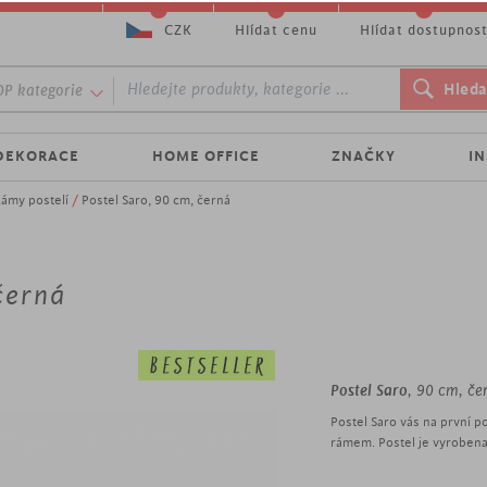
CZK
Hlídat cenu
Hlídat dostupnos
P kategorie
DEKORACE
HOME OFFICE
ZNAČKY
I
ámy postelí
/
Postel Saro, 90 cm, černá
černá
Postel Saro
, 90 cm, če
Postel Saro vás na první
rámem. Postel je vyrobena
roštů a matrací.
elegantní postel