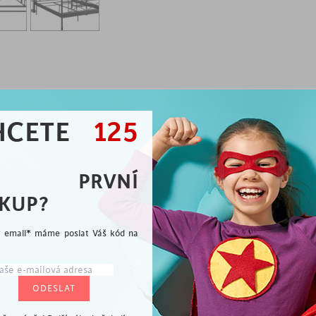
ROZMĚRY / MATERIÁL
HCETE
125
POPIS VÝROBKU
A PRVNÍ
KUP?
první pohled zaujme svým designovým ozdobným
obena z kovu v černé barvě a je dodávána bez
ý email* máme poslat Váš kód na
černé barvě
 rám