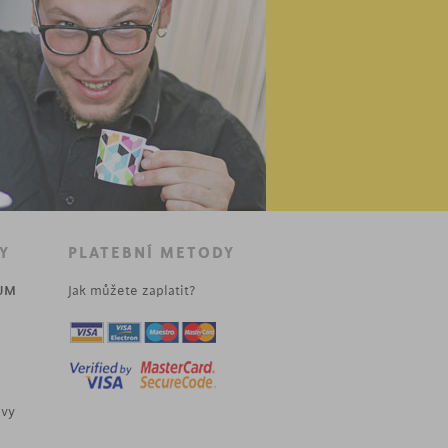
Y
PLATEBNÍ METODY
UM
Jak můžete zaplatit?
uvy