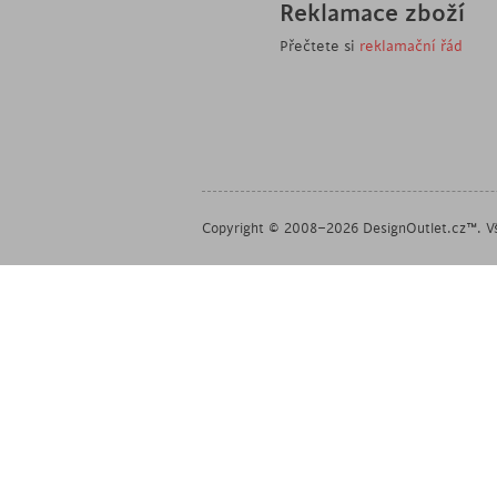
Reklamace zboží
Přečtete si
reklamační řád
Copyright © 2008–2026 DesignOutlet.cz™. Vš