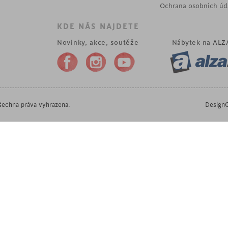
Ochrana osobních úd
KDE NÁS NAJDETE
Novinky, akce, soutěže
Nábytek na
ALZ
echna práva vyhrazena.
DesignO