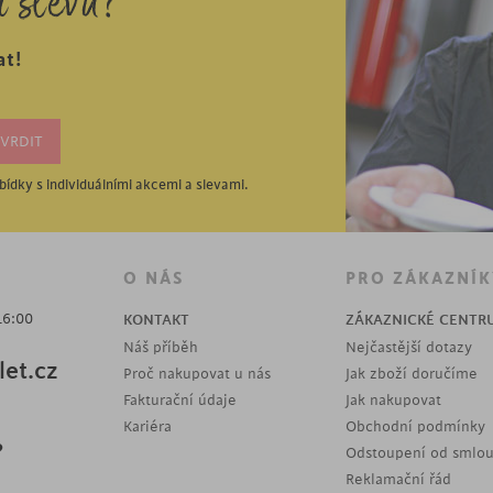
í slevu?
at!
ídky s individuálními akcemi a slevami.
O NÁS
PRO ZÁKAZNÍK
16:00
KONTAKT
ZÁKAZNICKÉ CENTR
Náš příběh
Nejčastější dotazy
et.cz
Proč nakupovat u nás
Jak zboží doručíme
Fakturační údaje
Jak nakupovat
Kariéra
Obchodní podmínky
?
Odstoupení od smlo
Reklamační řád