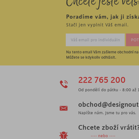
Chcete ještě větš
Poradíme vám, jak ji získ
Stačí jen vyplnit Váš email.
Na tento email Vám zašleme obchodní nab
Můžete se kdykoliv odhlásit.
222 765 200
Od pondělí do pátku - 8:00 až 
obchod@designoutl
Napište nám. Jsme tu pro vás.
Chcete zboží vrátit
---- nebo ----