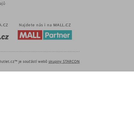
ajů
A.CZ
Najdete nás i na
MALL.CZ
utlet.cz™ je součástí webů
skupiny STARCON