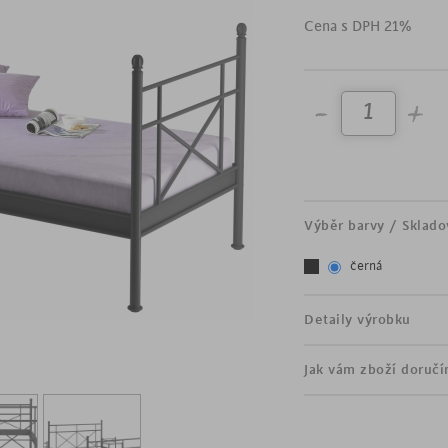
šířka 90 cm
Cena s DPH 21%
vyrobeno z kovu v čern
designový ozdobný rám
stabilní podnož
bez roštů a matrací
Výběr barvy / Sklado
černá
Detaily výrobku
Jak vám zboží doruč