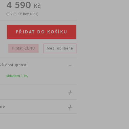
4 590
Kč
é barvě
(
3 793
Kč
bez DPH)
Hlídat CENU
Mezi oblíbené
vá dostupnost
skladem 1 ks
íme