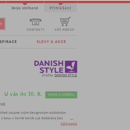
t
Moje oblíbené
Přihlášení
KONTAKTY
VÁŠ NÁKUP
NSPIRACE
SLEVY & AKCE
Značka:
DANISH STYLE
U vás do 10. 8.
IHNED K ODBĚRU
rná
 pohled zaujme svým designovým ozdobným
...
 z kovu v černé barvě a je dodávána bez
Celý popis