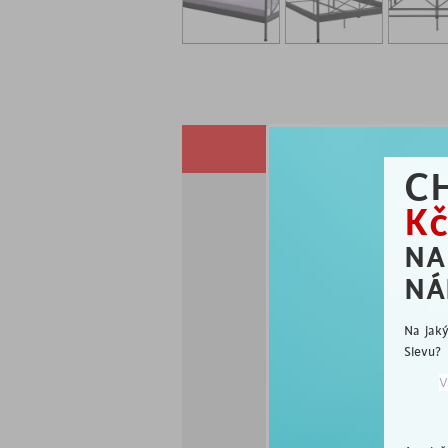
POPIS
C
Kč
N
NÁ
Postel Saro vás na 
rámem. Postel je vyr
Na jak
roštů a matrací.
Slevu?
elegantní postel
šířka 90 cm
vyrobeno z kovu v 
designový ozdobný