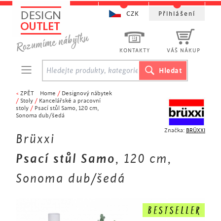
CZK
Přihlášení
KONTAKTY
VÁŠ NÁKUP
<
ZPĚT
Home
/
Designový nábytek
/
Stoly
/
Kancelářské a pracovní
stoly
/
Psací stůl Samo, 120 cm,
Sonoma dub/šedá
Značka:
BRÜXXI
Brüxxi
Psací stůl Samo
, 120 cm,
Sonoma dub/šedá