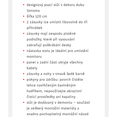
designový psací stůl v dekoru dubu
Sonoma
šířka 120 cm
2 zásuvky lze umístit libovolně do tří
přihrádek
zásuvky mají zespodu plstěné
podložky, které při vysouvání
zabraňují poškrábání desky
nástavba stolu je ideální pro umístění
monitoru
panel v zadní části ukryje všechny
kabely
zásuvky a nohy v tmavě šedé barvě
pokyny pro údržbu: povrch čistěte
lehce navlhčeným bavlněným
hadříkem, nepoužívejte abrazivní
čisticí prostředky ani kapaliny
stůl je dodávaný v demontu – součástí
je veškerý montážní materiály a
snadno pochopitelný montážní návod