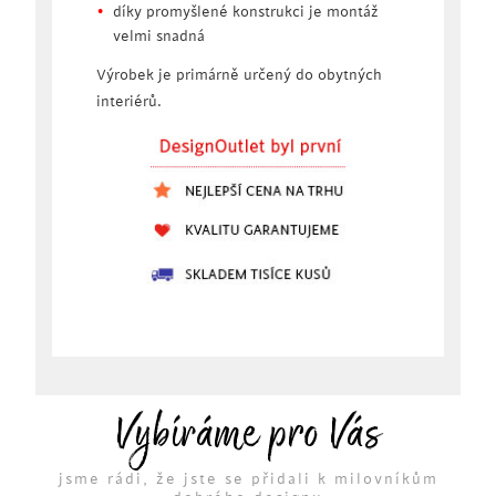
díky promyšlené konstrukci je montáž
velmi snadná
Výrobek je primárně určený do obytných
interiérů.
Vybíráme pro Vás
jsme rádi, že jste se přidali k milovníkům