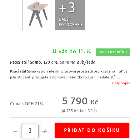
+3
DALŠÍ
FOTOGRAFIE
U vás do 11. 8.
IHNED K ODBĚRU
Psací stůl Samo
, 120 cm, Sonoma dub/šedá
Psací stůl Samo
vytváří ideální pracovní prostředí pro každého – ať už
jste student, pracujete z domova, nebo zkrátka jen hledáte stůl, u
kterého se vám bude dobře psát. Stačí jen, když přidáte
kancelářskou
Celý popis
židlí
a stolní lampu.
...
S
psacím stolem Samo
budete mít všechno potřebné hned po ruce díky
5 790
Kč
dostatku úložného prostoru.
Cena s DPH 21%
Šedá barva zásuvek a nohou stolu krásně ladí s dekorem dubu Sonoma
(
4 785
Kč
bez DPH)
a podtrhuje jeho světlou barvu a výraznou strukturu dřeva.
designový psací stůl v dekoru dubu Sonoma
šířka 120 cm
2 zásuvky lze umístit libovolně do tří přihrádek
zásuvky mají zespodu plstěné podložky, které při vysouvání