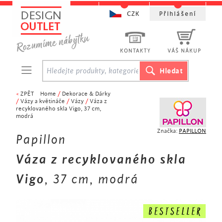
CZK
Přihlášení
KONTAKTY
VÁŠ NÁKUP
<
ZPĚT
Home
/
Dekorace & Dárky
/
Vázy a květináče
/
Vázy
/
Váza z
recyklovaného skla Vigo, 37 cm,
modrá
Značka:
PAPILLON
Papillon
Váza z recyklovaného skla
Vigo
, 37 cm, modrá