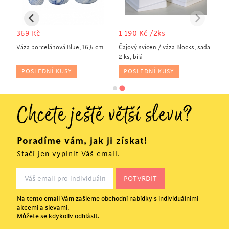
369
Kč
1 190
Kč
/2ks
 cm
Váza porcelánová Blue, 16,5 cm
Čajový svícen / váza Blocks, sada
2 ks, bílá
POSLEDNÍ KUSY
POSLEDNÍ KUSY
Chcete ještě větší slevu?
Poradíme vám, jak ji získat!
Stačí jen vyplnit Váš email.
Na tento email Vám zašleme obchodní nabídky s individuálními
akcemi a slevami.
Můžete se kdykoliv odhlásit.