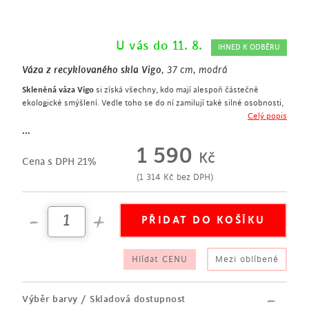
U vás do 11. 8.
IHNED K ODBĚRU
Váza z recyklovaného skla Vigo
, 37 cm, modrá
Skleněná váza Vigo
si získá všechny, kdo mají alespoň částečně
ekologické smýšlení. Vedle toho se do ní zamilují také silné osobnosti,
které mají rády originální designové bytové doplňky.
Celý popis
výška 37 cm
...
váza s úzkým hrdlem
1 590
Kč
tvar cibule
Cena s DPH 21%
váza je vyrobena z recyklovaného skla v tmavě modré barvě
(
1 314
Kč
bez DPH)
Hlídat CENU
Mezi oblíbené
Výběr barvy / Skladová dostupnost