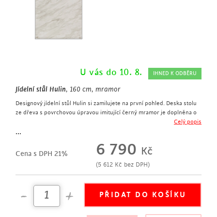
U vás do 10. 8.
IHNED K ODBĚRU
Jídelní stůl Hulin
, 160 cm, mramor
Designový jídelní stůl Hulin si zamilujete na první pohled. Deska stolu
ze dřeva s povrchovou úpravou imitující černý mramor je doplněna o
černou kovovou podnož. Celkový vzhled stolu perfektně doplní
Celý popis
zejména industriální a moderní interiéry.
...
designový jídelní stůl
6 790
Kč
šířka 160 cm
Cena s DPH 21%
deska stolu ze dřeva v imitaci mramoru
(
5 612
Kč
bez DPH)
kovová podnož v černé barvě
obdélníkový tvar
hodí se do kuchyně či jídelny