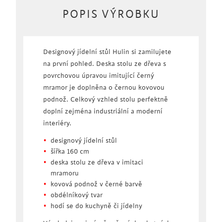
POPIS VÝROBKU
Designový jídelní stůl Hulin si zamilujete
na první pohled. Deska stolu ze dřeva s
povrchovou úpravou imitující černý
mramor je doplněna o černou kovovou
podnož. Celkový vzhled stolu perfektně
doplní zejména industriální a moderní
interiéry.
designový jídelní stůl
šířka 160 cm
deska stolu ze dřeva v imitaci
mramoru
kovová podnož v černé barvě
obdélníkový tvar
hodí se do kuchyně či jídelny