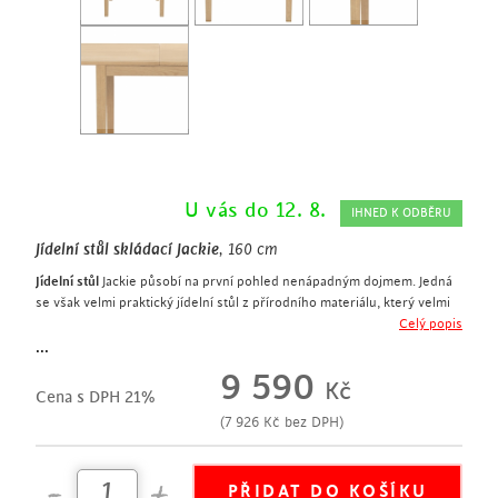
U vás do 12. 8.
IHNED K ODBĚRU
Jídelní stůl skládací Jackie
, 160 cm
Jídelní stůl
Jackie působí na první pohled nenápadným dojmem. Jedná
se však velmi praktický jídelní stůl z přírodního materiálu, který velmi
snadno změní svou délku z 80 cm na 160 cm a naopak.
Celý popis
délka stolu ve složeném stavu 80 cm, v rozloženém 160 cm
...
2x stolová deska – ve složeném stavu leží na sobě, v rozloženém
9 590
Kč
stavu vedle sebe
Cena s DPH 21%
přírodní dubová dýha
(
7 926
Kč
bez DPH)
jídelní stůl pro 4 – 6 osob