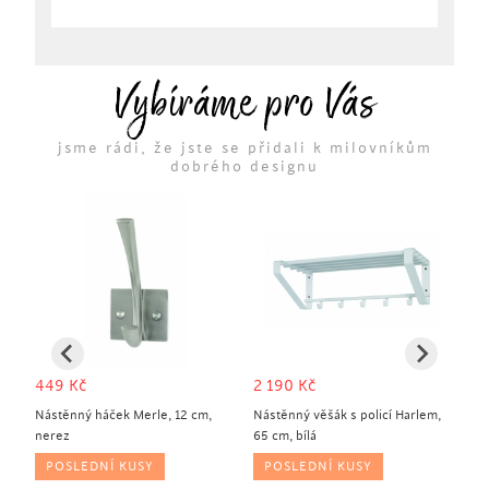
Vybíráme pro Vás
jsme rádi, že jste se přidali k milovníkům
dobrého designu
449
Kč
2 190
Kč
6
Nástěnný háček Merle, 12 cm,
Nástěnný věšák s policí Harlem,
Ná
nerez
65 cm, bílá
ne
POSLEDNÍ KUSY
POSLEDNÍ KUSY