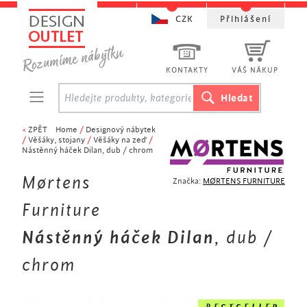
CZK
Přihlášení
KONTAKTY
VÁŠ NÁKUP
<
ZPĚT
Home
/
Designový nábytek
/
Věšáky, stojany
/
Věšáky na zeď
/
Nástěnný háček Dilan, dub / chrom
Mørtens
Značka:
MØRTENS FURNITURE
Furniture
Nástěnný háček Dilan
, dub /
chrom