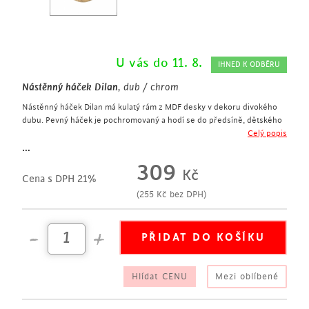
U vás do 11. 8.
IHNED K ODBĚRU
Nástěnný háček Dilan
, dub / chrom
Nástěnný háček Dilan má kulatý rám z MDF desky v dekoru divokého
dubu. Pevný háček je pochromovaný a hodí se do předsíně, dětského
pokoje nebo ložnice, na zavěšení bundy nebo svetru.
Celý popis
praktický nástěnný háček
...
kulatý rám z MDF desky v dekoru divokého dubu
309
Kč
pochromovaný háček na kabáty
Cena s DPH 21%
(
255
Kč
bez DPH)
Hlídat CENU
Mezi oblíbené