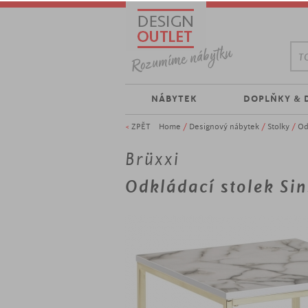
TO
NÁBYTEK
DOPLŇKY & 
<
ZPĚT
Home
/
Designový nábytek
/
Stolky
/
Od
Brüxxi
Odkládací stolek Si