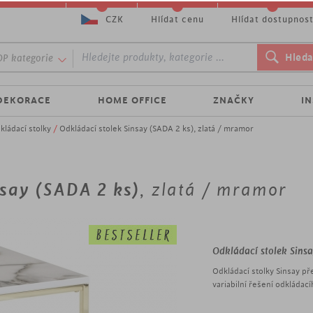
CZK
Hlídat cenu
Hlídat dostupnos
P kategorie
DEKORACE
HOME OFFICE
ZNAČKY
I
kládací stolky
/
Odkládací stolek Sinsay (SADA 2 ks), zlatá / mramor
nsay (SADA 2 ks)
, zlatá / mramor
Odkládací stolek Sins
Odkládací stolky Sinsay př
variabilní řešení odkládac
obývací pokoje a rohové p
zasunout pod sebe. Když si