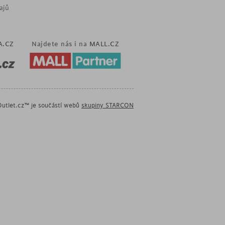
ajů
A.CZ
Najdete nás i na
MALL.CZ
utlet.cz™ je součástí webů
skupiny STARCON