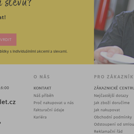
í slevu?
at!
ídky s individuálními akcemi a slevami.
O NÁS
PRO ZÁKAZNÍK
16:00
KONTAKT
ZÁKAZNICKÉ CENTR
Náš příběh
Nejčastější dotazy
et.cz
Proč nakupovat u nás
Jak zboží doručíme
Fakturační údaje
Jak nakupovat
Kariéra
Obchodní podmínky
?
Odstoupení od smlo
Reklamační řád