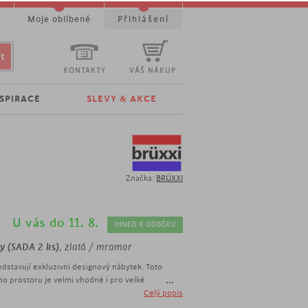
t
Moje oblíbené
Přihlášení
KONTAKTY
VÁŠ NÁKUP
NSPIRACE
SLEVY & AKCE
Značka:
BRÜXXI
U vás do 11. 8.
IHNED K ODBĚRU
ay (SADA 2 ks)
, zlatá / mramor
edstavují exkluzivní designový nábytek. Toto
...
ího prostoru je velmi vhodné i pro velké
ohovky. Dva čtvercové stolky lze zcela
Celý popis
 nachystáte více občerstvení, stačí menší