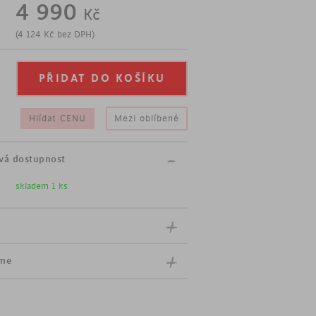
4 990
Kč
skáte výrazně větší plochu.
lek
(
4 124
Kč
bez DPH)
 výška: 50 cm, hloubka: 45 cm
výška: 40 cm, hloubka: 35 cm
ého tvaru
 mramorovém provedení
Hlídat CENU
Mezi oblíbené
nosti
vá dostupnost
skladem 1 ks
íme