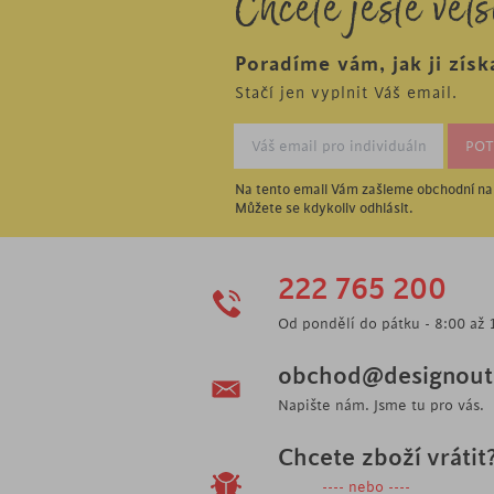
Chcete ještě větš
Poradíme vám, jak ji získ
Stačí jen vyplnit Váš email.
Na tento email Vám zašleme obchodní nab
Můžete se kdykoliv odhlásit.
222 765 200
Od pondělí do pátku - 8:00 až 
obchod@designoutl
Napište nám. Jsme tu pro vás.
Chcete zboží vrátit
---- nebo ----