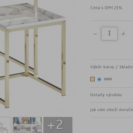
stolek vytáhnout a hned zí
Cena s DPH 21%
designový odkládací sto
sada 2 kusů
velký stůl šířka: 45 cm,
malý stůl šířka: 35 cm, 
podnož z oceli
stolová deska čtvercov
stolová deska z MDF v
hodí se do obývací míst
Výběr barvy / Sklado
zlatá
Detaily výrobku
Jak vám zboží doruč
+2