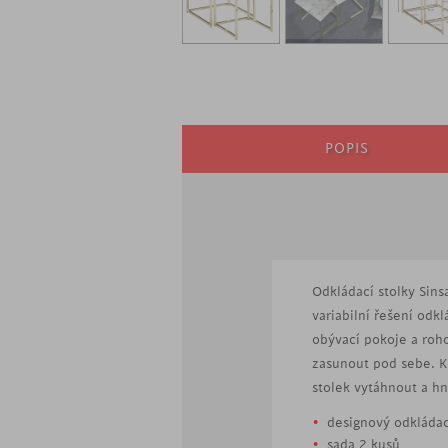
POPIS
Odkládací stolky Sins
variabilní řešení odk
obývací pokoje a roh
zasunout pod sebe. Kd
stolek vytáhnout a hn
designový odkládac
sada 2 kusů