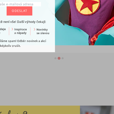
tě není vše! Další výhody čekají:
790
Kč
2 090
Kč
ládací stolek Rina, 40 cm
Odkládací stolek Keith III, 45 cm, beton
íláme spam! Odběr novinek a akcí
dykoliv zrušit.
POSLEDNÍ KUSY
POSLEDNÍ KUSY