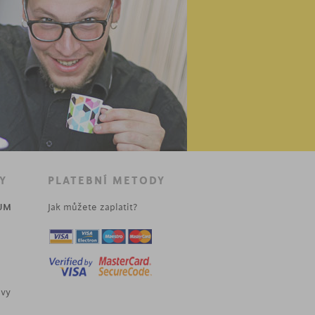
Y
PLATEBNÍ METODY
UM
Jak můžete zaplatit?
uvy