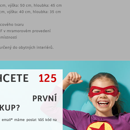
5 cm, výška: 50 cm, hloubka: 45 cm
 cm, výška: 40 cm, hloubka: 35 cm
rcového tvaru
DF v mramorovém provedení
 místnosti
určený do obytných interiérů.
HCETE
125
Vybíráme pro Vás
A PRVNÍ
KUP?
me rádi, že jste se přidali k milovníkům dobrého desi
ý email* máme poslat Váš kód na