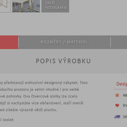
DALŠÍ
FOTOGRAFIE
ROZMĚRY / MATERIÁL
POPIS VÝROBKU
ay představují exkluzivní designový nábytek. Toto
ládacího prostoru je velmi vhodné i pro velké
ové pohovky. Dva čtvercové stolky lze zcela
yž si nachystáte více občerstvení, stačí menší
ed získáte výrazně větší plochu.
í stolek