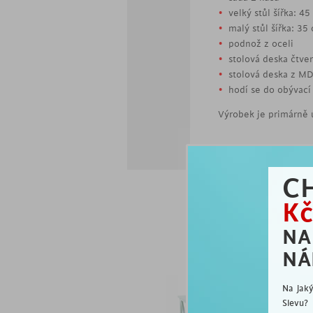
velký stůl šířka: 4
malý stůl šířka: 35
podnož z oceli
stolová deska čtve
stolová deska z M
hodí se do obývací
Výrobek je primárně 
C
Kč
N
NÁ
js
Na jak
Slevu?