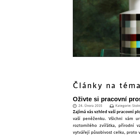
Články na tém
Oživte si pracovní pr
24. Února 2015
Kategorie:
Stol
Zajímá vás vzhled vaší pracovní pl
vaší peněženku. Všichni vám u
roztomilého zvířátka, přírodní 
vytvářejí působivost celku, proto 