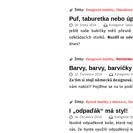
,
Štítky:
Designové doplňky
Odpadkový
Puf, taburetka nebo ú
28. Srpna 2014
Kategorie:
Tabu
Ještě naše babičky měli přesně 
odkládacích stolků.
Rozdíl se odví
dnes?
,
Štítky:
Designové doplňky
Remember
Barvy, barvy, barvičky
22. Července 2014
Kategorie:
V
Za tím si stojí německá designov
nám nabízí? Pojďme se na to podí
,
Štítky:
Bytové doplňky a dekorace
De
I „odpaďák“ má styl!
18. Července 2014
Kategorie:
B
Nudné odpadkové koše, které nejr
vás, že byste využili odpadkový k