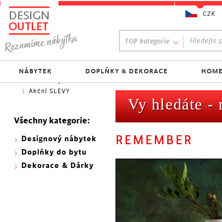
CZK
Oblíbený výběr:
TOP kategorie
300 NOVINEK
333 BESTSELLERŮ
Nejlevnější do 1.500 Kč
NÁBYTEK
DOPLŇKY & DEKORACE
HOME
Skladovky
Akční SLEVY
Vy hledáte -
Všechny kategorie:
REMEMBER
Designový nábytek
Doplňky do bytu
Dekorace & Dárky