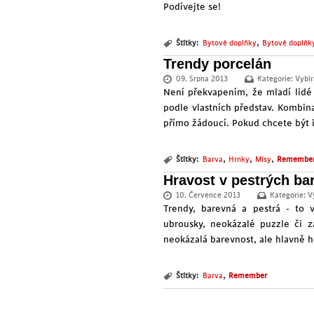
Podívejte se!
,
Štítky:
Bytové doplňky
Bytové doplňk
Trendy porcelán
09. Srpna 2013
Kategorie:
Vybír
Není překvapením, že mladí lidé 
podle vlastních představ. Kombin
přímo žádoucí. Pokud chcete být i
,
,
,
Štítky:
Barva
Hrnky
Mísy
Remembe
Hravost v pestrých ba
10. Července 2013
Kategorie:
V
Trendy, barevná a pestrá - to
ubrousky, neokázalé puzzle či 
neokázalá barevnost, ale hlavně h
,
Štítky:
Barva
Remember