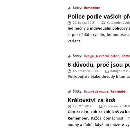
Štítky:
Remember
Police podle vašich p
29. Ledna 2015
Kategorie:
Vybí
Jedinečný
a
individuální policový
si poskládáte rychle, jednoduše 
variant.
,
,
Štítky:
Design
Nástěnné police
Reme
6 důvodů, proč jsou p
12. Prosince 2014
Kategorie:
Pu
Potřebujte nějaké důvody k tomu, 
,
Štítky:
Bytové dekorace
Remember
Království za koš
22. Září 2014
Kategorie:
REMEM
Oko za oko, zub za zub, koš za k
Remember.
Každá domácnost i fi
nudný a fádní, když ho můžete vy