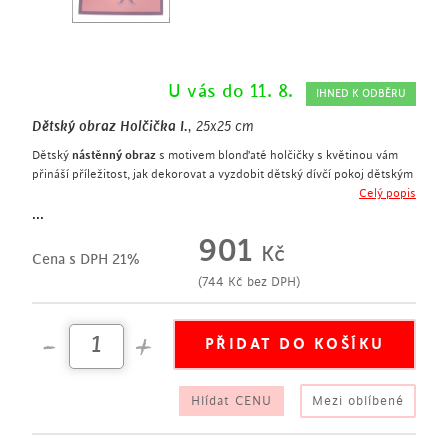
U vás do 11. 8.
IHNED K ODBĚRU
Dětský obraz Holčička I.
, 25x25 cm
Dětský
nástěnný obraz
s motivem blonďaté holčičky s květinou vám
přináší příležitost, jak dekorovat a vyzdobit dětský dívčí pokoj dětským
a současně elegantním způsobem. Motiv malé holčičky na pozadí
Celý popis
příjemných pastelových barev se vám bude v dívčím pokoji skvěle
...
kombinovat s dalším zařízením a doplňky pro malou slečnu. Holčička z
901
Kč
obrazu se navíc stane věrnou kamarádkou a společnicí. Stejný motiv
Cena s DPH 21%
blonďaté holčičky navíc naleznete také na
dětském dekorativním
(
744
Kč
bez DPH)
polštáři
.
Hlídat CENU
Mezi oblíbené