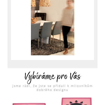
Vybíráme pro Vás
jsme rádi, že jste se přidali k milovníkům
dobrého designu