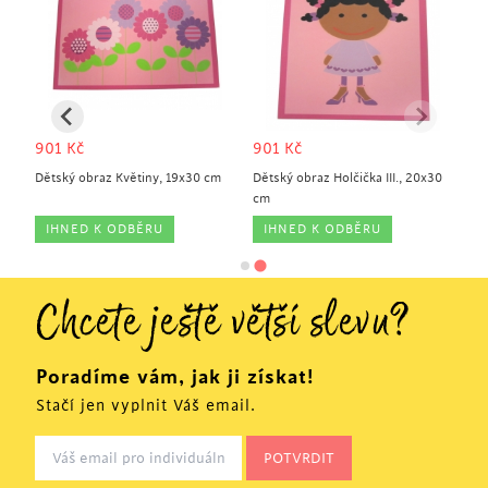
901
Kč
901
Kč
0
Dětský obraz Květiny, 19x30 cm
Dětský obraz Holčička III., 20x30
cm
IHNED K ODBĚRU
IHNED K ODBĚRU
Chcete ještě větší slevu?
Poradíme vám, jak ji získat!
Stačí jen vyplnit Váš email.