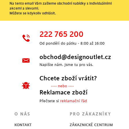
Na tento email Vám zašleme obchodní nabídky s individuálními
akcemi a slevami.
Můžete se kdykoliv odhlásit.
222 765 200
Od pondělí do pátku - 8:00 až 16:00
obchod@designoutlet.cz
Napište nám. Jsme tu pro vás.
Chcete zboží vrátit?
---- nebo ----
Reklamace zboží
Přečtete si
reklamační řád
O NÁS
PRO ZÁKAZNÍKY
KONTAKT
ZÁKAZNICKÉ CENTRUM