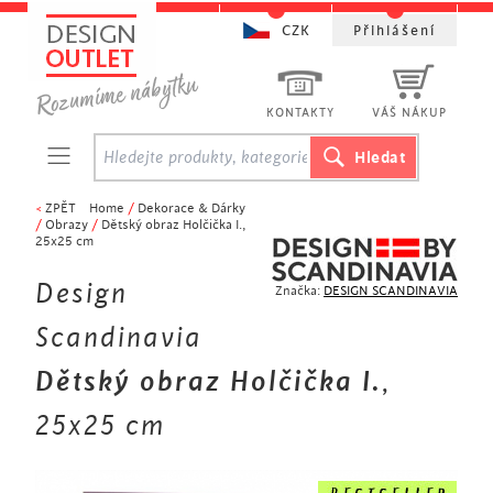
CZK
Přihlášení
KONTAKTY
VÁŠ NÁKUP
<
ZPĚT
Home
/
Dekorace & Dárky
/
Obrazy
/
Dětský obraz Holčička I.,
25x25 cm
Design
Značka:
DESIGN SCANDINAVIA
Scandinavia
Dětský obraz Holčička I.
,
25x25 cm