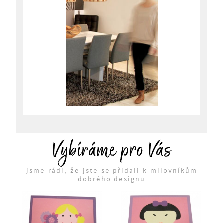
Vybíráme pro Vás
jsme rádi, že jste se přidali k milovníkům
dobrého designu