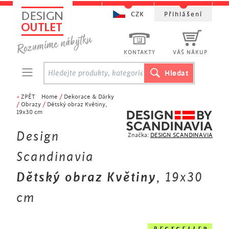
CZK
Přihlášení
KONTAKTY
VÁŠ NÁKUP
<
ZPĚT
Home
/
Dekorace & Dárky
/
Obrazy
/
Dětský obraz Květiny,
19x30 cm
Design
Značka:
DESIGN SCANDINAVIA
Scandinavia
Dětský obraz Květiny
, 19x30
cm