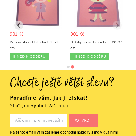
901
Kč
901
Kč
30
Dětský obraz Holčička I., 25x25
Dětský obraz Holčička II., 20x30
cm
cm
IHNED K ODBĚRU
IHNED K ODBĚRU
Chcete ještě větší slevu?
Poradíme vám, jak ji získat!
Stačí jen vyplnit Váš email.
Na tento email Vám zašleme obchodní nabídky s individuálními