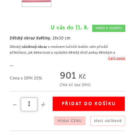
U vás do 11. 8.
IHNED K ODBĚRU
Dětský obraz Květiny
, 19x30 cm
Dětský
nástěnný obraz
s motivem lučních květin vám přináší
příležitost, jak dekorovat a vyzdobit dětský dívčí pokoj dětským a
současně elegantním způsobem. Květiny vyvedené v příjemných
Celý popis
pastelových barvá se vám budou v dívčím pokoji skvěle kombinovat s
...
dalším zařízením a doplňky pro malou slečnu. Stejný motiv barevných
901
Kč
kytiček navíc naleznete také na
dětském dekorativním polštáři.
Cena s DPH 21%
(
744
Kč
bez DPH)
Hlídat CENU
Mezi oblíbené