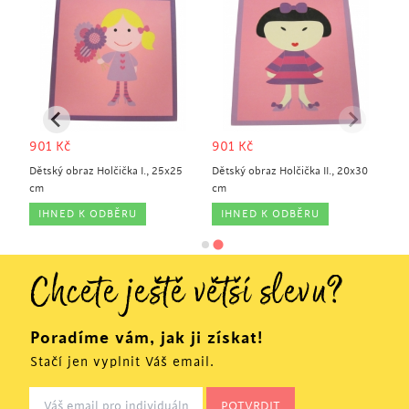
901
Kč
901
Kč
m
Dětský obraz Holčička I., 25x25
Dětský obraz Holčička II., 20x30
cm
cm
IHNED K ODBĚRU
IHNED K ODBĚRU
Chcete ještě větší slevu?
Poradíme vám, jak ji získat!
Stačí jen vyplnit Váš email.