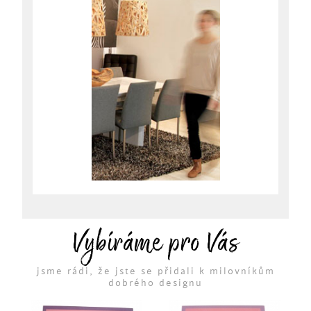
Vybíráme pro Vás
jsme rádi, že jste se přidali k milovníkům
dobrého designu