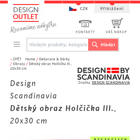
CZK
Přihlášení
KONTAKTY
VÁŠ NÁKUP
<
ZPĚT
Home
/
Dekorace & Dárky
/
Obrazy
/
Dětský obraz Holčička III.,
20x30 cm
Design
Značka:
DESIGN SCANDINAVIA
Scandinavia
Dětský obraz Holčička III.
,
20x30 cm