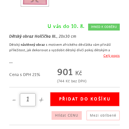
U vás do 10. 8.
IHNED K ODBĚRU
Dětský obraz Holčička III.
, 20x30 cm
Dětský
nástěnný obraz
s motivem afrického děvčátka vám přináší
příležitost, jak dekorovat a vyzdobit dětský dívčí pokoj dětským a
současně elegantním způsobem. Motiv malé holčičky na pozadí
Celý popis
příjemných pastelových barev se vám bude v dívčím pokoji skvěle
...
kombinovat s dalším zařízením a doplňky pro malou slečnu. Holčička z
901
Kč
obrazu se navíc stane věrnou kamarádkou a společnicí. Stejný motiv
Cena s DPH 21%
africké holčičky navíc naleznete také na
dětském dekorativním polštáři
(
744
Kč
bez DPH)
s motivem holčičky s taškou.
Hlídat CENU
Mezi oblíbené