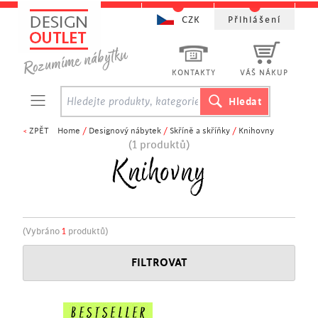
CZK
Přihlášení
KONTAKTY
VÁŠ NÁKUP
<
ZPĚT
Home
/
Designový nábytek
/
Skříně a skříňky
/
Knihovny
(1 produktů)
Knihovny
(Vybráno
1
produktů)
FILTROVAT