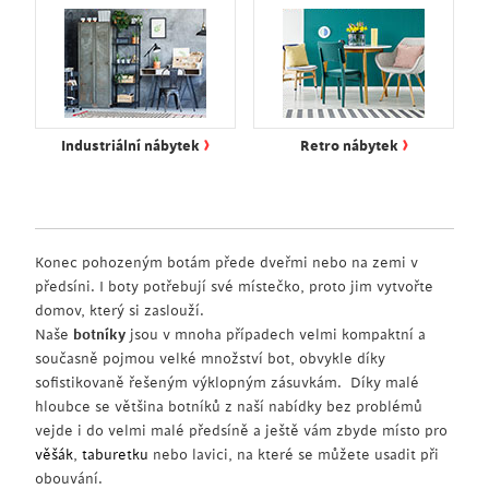
›
›
Industriální nábytek
Retro nábytek
Konec pohozeným botám přede dveřmi nebo na zemi v
předsíni. I boty potřebují své místečko, proto jim vytvořte
domov, který si zaslouží.
Naše
botníky
jsou v mnoha případech velmi kompaktní a
současně pojmou velké množství bot, obvykle díky
sofistikovaně řešeným výklopným zásuvkám. Díky malé
hloubce se většina botníků z naší nabídky bez problémů
vejde i do velmi malé předsíně a ještě vám zbyde místo pro
věšák
,
taburetku
nebo lavici, na které se můžete usadit při
obouvání.