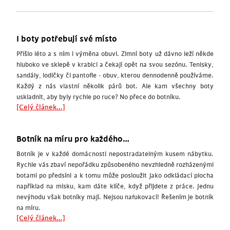
I boty potřebují své místo
Přišlo léto a s ním i výměna obuvi. Zimní boty už dávno leží někde
hluboko ve sklepě v krabici a čekají opět na svou sezónu. Tenisky,
sandály, lodičky či pantofle - obuv, kterou dennodenně používáme.
Každý z nás vlastní několik párů bot. Ale kam všechny boty
uskladnit, aby byly rychle po ruce? No přece do botníku.
[Celý článek...]
Botník na míru pro každého…
Botník je v každé domácnosti nepostradatelným kusem nábytku.
Rychle vás zbaví nepořádku způsobeného nevzhledně rozházenými
botami po předsíni a k tomu může posloužit jako odkládací plocha
například na misku, kam dáte klíče, když přijdete z práce. Jednu
nevýhodu však botníky mají. Nejsou nafukovací! Řešením je botník
na míru.
[Celý článek...]