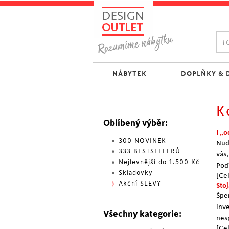
TO
NÁBYTEK
DOPLŇKY & 
K
Oblíbený výběr:
I „
300 NOVINEK
Nud
333 BESTSELLERŮ
vás
Nejlevnější do 1.500 Kč
Pod
Skladovky
[Cel
Akční SLEVY
Sto
Špe
inv
Všechny kategorie:
nes
[Cel