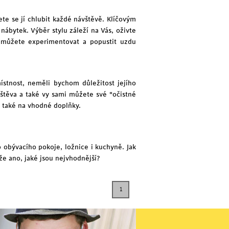
te se jí chlubit každé návštěvě. Klíčovým
nábytek. Výběr stylu záleží na Vás, oživte
ě můžete experimentovat a popustit uzdu
místnost, neměli bychom důležitost jejího
štěva a také vy sami můžete své "očistné
e také na vhodné doplňky.
 obývacího pokoje, ložnice i kuchyně. Jak
že ano, jaké jsou nejvhodnější?
1