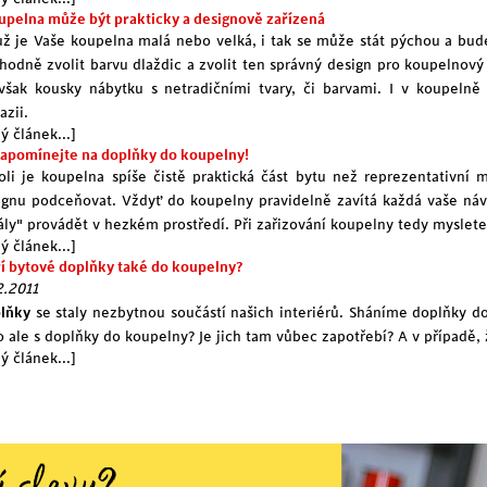
oupelna může být prakticky a designově zařízená
už je Vaše koupelna malá nebo velká, i tak se může stát pýchou a bude
vhodně zvolit barvu dlaždic a zvolit ten správný design pro koupelnový 
však kousky nábytku s netradičními tvary, či barvami. I v koupeln
azii.
ý článek...]
apomínejte na doplňky do koupelny!
oli je koupelna spíše čistě praktická část bytu než reprezentativní 
ignu podceňovat. Vždyť do koupelny pravidelně zavítá každá vaše náv
uály" provádět v hezkém prostředí. Při zařizování koupelny tedy myslet
ý článek...]
ří bytové doplňky také do koupelny?
2.2011
lňky
se staly nezbytnou součástí našich interiérů. Sháníme doplňky do
to ale s doplňky do koupelny? Je jich tam vůbec zapotřebí? A v případě, 
ý článek...]