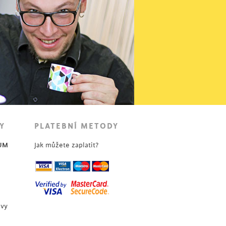
Y
PLATEBNÍ METODY
UM
Jak můžete zaplatit?
uvy