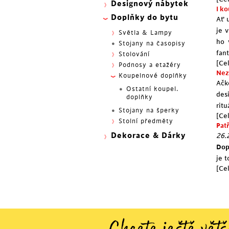
Designový nábytek
I k
Doplňky do bytu
Ať 
je 
Světla & Lampy
ho 
Stojany na časopisy
fant
Stolování
[Cel
Podnosy a etažéry
Nez
Koupelnové doplňky
Ačk
Ostatní koupel.
des
doplňky
rit
Stojany na šperky
[Cel
Stolní předměty
Pat
Dekorace & Dárky
26.
Dop
je 
[Cel