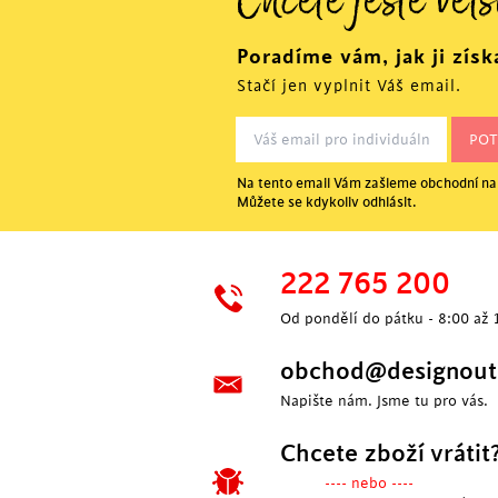
Chcete ještě větš
Poradíme vám, jak ji získ
Stačí jen vyplnit Váš email.
Na tento email Vám zašleme obchodní nab
Můžete se kdykoliv odhlásit.
222 765 200
Od pondělí do pátku - 8:00 až 
obchod@designoutl
Napište nám. Jsme tu pro vás.
Chcete zboží vrátit
---- nebo ----