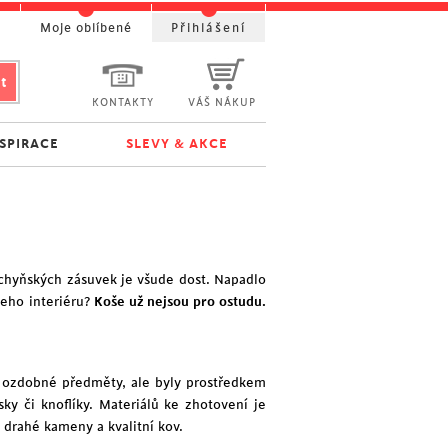
t
Moje oblíbené
Přihlášení
KONTAKTY
VÁŠ NÁKUP
NSPIRACE
SLEVY & AKCE
chyňských zásuvek je všude dost. Napadlo
šeho interiéru?
Koše už nejsou pro ostudu.
ako ozdobné předměty, ale byly prostředkem
ky či knoflíky. Materiálů ke zhotovení je
u drahé kameny a kvalitní kov.