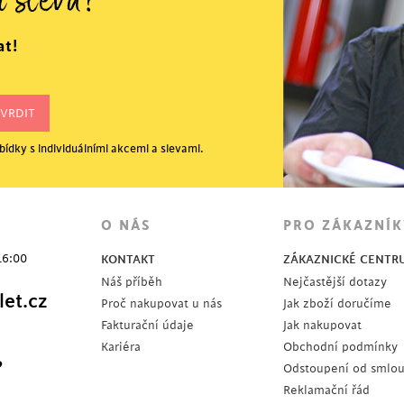
í slevu?
at!
ídky s individuálními akcemi a slevami.
O NÁS
PRO ZÁKAZNÍK
16:00
KONTAKT
ZÁKAZNICKÉ CENTR
Náš příběh
Nejčastější dotazy
et.cz
Proč nakupovat u nás
Jak zboží doručíme
Fakturační údaje
Jak nakupovat
Kariéra
Obchodní podmínky
?
Odstoupení od smlo
Reklamační řád