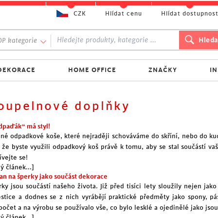
CZK
Hlídat cenu
Hlídat dostupnos
P kategorie
DEKORACE
HOME OFFICE
ZNAČKY
I
oupelnové doplňky
odpaďák“ má styl!
né odpadkové koše, které nejraději schováváme do skříní, nebo do ku
, že byste využili odpadkový koš právě k tomu, aby se stal součástí va
ívejte se!
ý článek...]
jan na šperky jako součást dekorace
rky jsou součástí našeho života. Již před tisíci lety sloužily nejen j
estice a dodnes se z nich vyrábějí praktické předměty jako spony, pás
počet a na výrobu se používalo vše, co bylo lesklé a ojedinělé jako jso
ý článek...]