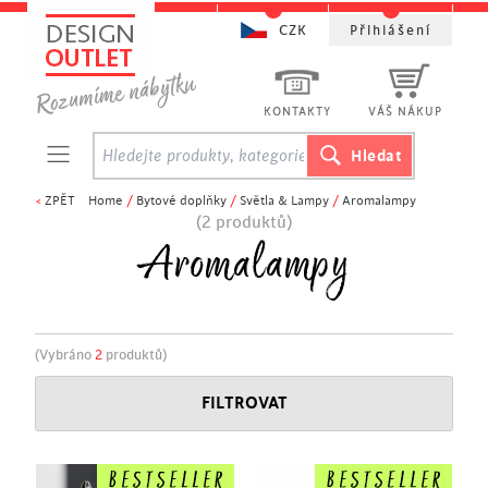
CZK
Přihlášení
KONTAKTY
VÁŠ NÁKUP
<
ZPĚT
Home
/
Bytové doplňky
/
Světla & Lampy
/
Aromalampy
(2 produktů)
Aromalampy
(Vybráno
2
produktů)
FILTROVAT