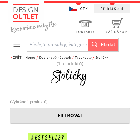
CZK
Přihlášení
KONTAKTY
VÁŠ NÁKUP
<
ZPĚT
Home
/
Designový nábytek
/
Taburetky
/
Stoličky
(1 produktů)
Stoličky
(Vybráno
1
produktů)
FILTROVAT