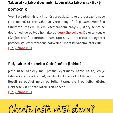
Taburetka jako doplněk, taburetka jako praktický
pomocník
Vyplní prázdné místo v interiéru a poslouží také pro posezení, nebo
jako podnožka pro vaše unavené nohy. Řeč je samozřejmě o
taburetce. Malém, milém, všestranném nábytku, který se stejně
dobře hodí do obývacího, jako do
dětského pokoje
. Objevte kouzlo
různých druhů taburetek a zamilujte si tyto praktické a elegantní
pomocníky, kteří rozhodně pozvednou morálku vašeho interiéru!
[Celý článek...]
Puf, taburetka nebo úplně něco jiného?
Ještě naše babičky měli přesně vyhraněný názor na to, co je
taburetka a co je tzv. puf, nemluvě o kategorii odkládacích stolků.
Rozdíl se odvíjel nejen od jejich tvaru, ale i od jejich účelu.
Dokážete však tento rozdíl určit i dnes?
[Celý článek...]
Chcete ještě větší slevu?