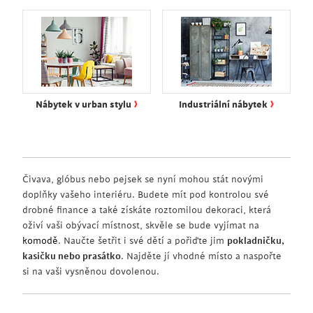
›
›
Nábytek v urban stylu
Industriální nábytek
Čivava, glóbus nebo pejsek se nyní mohou stát novými
doplňky vašeho interiéru. Budete mít pod kontrolou své
drobné finance a také získáte roztomilou dekoraci, která
oživí vaši obývací místnost, skvěle se bude vyjímat na
komodě
. Naučte šetřit i své dětí a pořiďte jim
pokladničku,
kasičku nebo prasátko
. Najděte jí vhodné místo a naspořte
si na vaši vysněnou dovolenou.