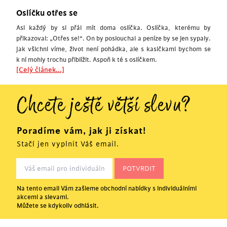
Oslíčku otřes se
Asi každý by si přál mít doma oslíčka. Oslíčka, kterému by
přikazoval: „Otřes se!“. On by poslouchal a peníze by se jen sypaly.
Jak všichni víme, život není pohádka, ale s kasičkami bychom se
k ní mohly trochu přiblížit. Aspoň k té s oslíčkem.
[Celý článek...]
Chcete ještě větší slevu?
Poradíme vám, jak ji získat!
Stačí jen vyplnit Váš email.
Na tento email Vám zašleme obchodní nabídky s individuálními
akcemi a slevami.
Můžete se kdykoliv odhlásit.