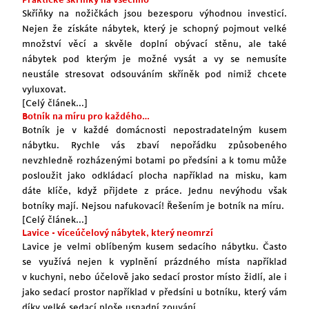
Skříňky na nožičkách jsou bezesporu výhodnou investicí.
Nejen že získáte nábytek, který je schopný pojmout velké
množství věcí a skvěle doplní obývací stěnu, ale také
nábytek pod kterým je možné vysát a vy se nemusíte
neustále stresovat odsouváním skříněk pod nimiž chcete
vyluxovat.
[Celý článek...]
Botník na míru pro každého…
Botník je v každé domácnosti nepostradatelným kusem
nábytku. Rychle vás zbaví nepořádku způsobeného
nevzhledně rozházenými botami po předsíni a k tomu může
posloužit jako odkládací plocha například na misku, kam
dáte klíče, když přijdete z práce. Jednu nevýhodu však
botníky mají. Nejsou nafukovací! Řešením je botník na míru.
[Celý článek...]
Lavice - víceúčelový nábytek, který neomrzí
Lavice je velmi oblíbeným kusem sedacího nábytku. Často
se využívá nejen k vyplnění prázdného místa například
v kuchyni, nebo účelově jako sedací prostor místo židlí, ale i
jako sedací prostor například v předsíni u botníku, který vám
díky velké sedací ploše usnadní zouvání.