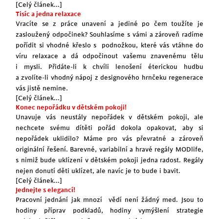
[Celý článek...]
Tisíc a jedna relaxace
Vracíte se z práce unavení a jediné po čem toužíte je
zasloužený odpočinek? Souhlasíme s vámi a zároveň radíme
pořídit si vhodné křeslo s podnožkou, které vás vtáhne do
víru relaxace a dá odpočinout vašemu znavenému tělu
i mysli. Přidáte-li k chvíli lenošení éterickou hudbu
a zvolíte-li vhodný nápoj z
designového hrnčeku
regenerace
vás jistě nemine.
[Celý článek...]
Konec nepořádku v dětském pokoji!
Unavuje vás neustály nepořádek v dětském pokoji, ale
nechcete svému dítěti pořád dokola opakovat, aby si
nepořádek uklidilo? Máme pro vás převratné a zároveň
originální řešení. Barevné, variabilní a hravé regály
MODlife
,
s nimiž bude uklízení v dětském pokoji jedna radost. Regály
nejen donutí děti uklízet, ale navíc je to bude i bavit.
[Celý článek...]
Jednejte s elegancí!
Pracovní jednání jak mnozí vědí není žádný med. Jsou to
hodiny příprav podkladů, hodiny vymýšlení strategie