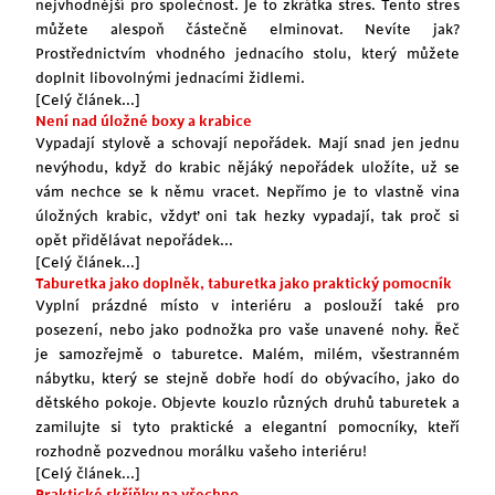
nejvhodnější pro společnost. Je to zkrátka stres. Tento stres
můžete alespoň částečně elminovat. Nevíte jak?
Prostřednictvím vhodného jednacího stolu, který můžete
doplnit libovolnými
jednacími židlemi
.
[Celý článek...]
Není nad úložné boxy a krabice
Vypadají stylově a schovají nepořádek. Mají snad jen jednu
nevýhodu, když do krabic nějáký nepořádek uložíte, už se
vám nechce se k němu vracet. Nepřímo je to vlastně vina
úložných krabic, vždyť oni tak hezky vypadají, tak proč si
opět přidělávat nepořádek...
[Celý článek...]
Taburetka jako doplněk, taburetka jako praktický pomocník
Vyplní prázdné místo v interiéru a poslouží také pro
posezení, nebo jako podnožka pro vaše unavené nohy. Řeč
je samozřejmě o taburetce. Malém, milém, všestranném
nábytku, který se stejně dobře hodí do obývacího, jako do
dětského pokoje
. Objevte kouzlo různých druhů taburetek a
zamilujte si tyto praktické a elegantní pomocníky, kteří
rozhodně pozvednou morálku vašeho interiéru!
[Celý článek...]
Praktické skříňky na všechno