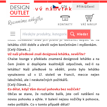
CZK
Přihlášení
Designový nábytek
Když relax, tak jedině na lehátku
Oblast, kde se mohou designéři bezpochyby vydovádět je
KONTAKTY
VÁŠ NÁKUP
oblast relaxačních lehátek. Rozličné tvary s opěrkami, bez
opěrek, s nožičkami, bez nožiček. Relaxačním lehátkům se
meze nekladou. Snad jen jedno je důležité, abyste se na
lehátku cítili dobře a ulevili svým končetinám i myšlenkám.
[Celý článek...]
Už naši předkové znali designová lehátka, nevěříte?
Chaise lounge v překladu znamená designové lehátko a na
čem jiném si dopřejete kvalitnější odpočinek, než-li na
lehátku? Naši předkové to věděli, proto bylo lehátko
vynalezeno už v 17. století ve Francii, mecce nejen
labužníků, ale i neskutečných požitkářů.
[Celý článek...]
Co dělat, když Vám dorazí pohovka bez nožiček?
Občas se stane, že rozbalíte balík, jste celí natěšení na
novou pohovku a ejhle. V balení nejsou nožičky k pohovce,
nebo polštáře. Co v tomto případě dělat?