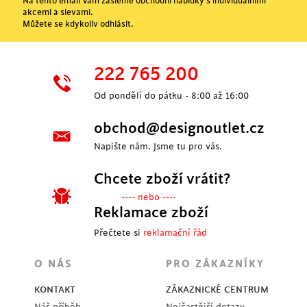
Na tento email Vám zašleme obchodní nabídky s individuálními
akcemi a slevami.
Můžete se kdykoliv odhlásit.
222 765 200
Od pondělí do pátku - 8:00 až 16:00
obchod@designoutlet.cz
Napište nám. Jsme tu pro vás.
Chcete zboží vrátit?
---- nebo ----
Reklamace zboží
Přečtete si
reklamační řád
O NÁS
PRO ZÁKAZNÍKY
KONTAKT
ZÁKAZNICKÉ CENTRUM
Náš příběh
Nejčastější dotazy