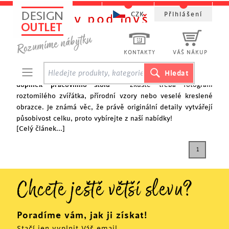
CZK
Přihlášení
Podložky pod myš
Oživte si pracovní prostor podložkou pod myš!
Zajímá vás vzhled vaší pracovní plochy?
Naše podložky pod
KONTAKTY
VÁŠ NÁKUP
myš vynikají originálním designem, a navíc vůbec nezatíží
vaší peněženku. Všichni vám určitě budou závidět
stylový
doplněk pracovního stolu
– zkuste třeba fotografii
roztomilého zvířátka, přírodní vzory nebo veselé kreslené
obrazce. Je známá věc, že právě originální detaily vytvářejí
působivost celku, proto vybírejte z naší nabídky!
[Celý článek...]
1
Chcete ještě větší slevu?
Poradíme vám, jak ji získat!