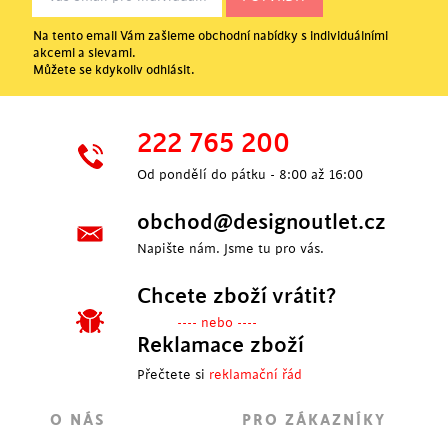
Na tento email Vám zašleme obchodní nabídky s individuálními
akcemi a slevami.
Můžete se kdykoliv odhlásit.
222 765 200
Od pondělí do pátku - 8:00 až 16:00
obchod@designoutlet.cz
Napište nám. Jsme tu pro vás.
Chcete zboží vrátit?
---- nebo ----
Reklamace zboží
Přečtete si
reklamační řád
O NÁS
PRO ZÁKAZNÍKY