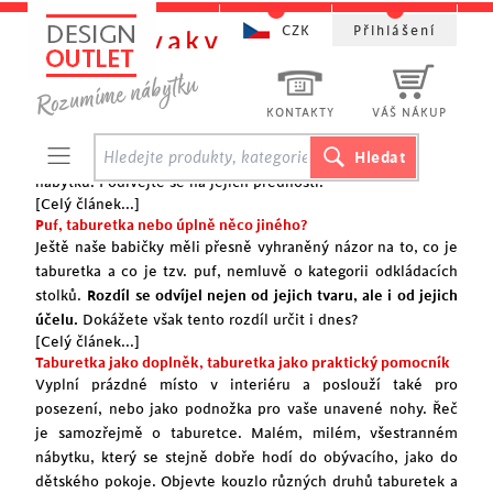
CZK
Přihlášení
Sedací vaky
5 výhod sedacích vaků oproti běžnému sedacímu nábytku
Zařizujete právě svůj interiér? Hledáte zajímavý kousek,
KONTAKTY
VÁŠ NÁKUP
který vám vylepší bydlení? Sedací pytle vám se vším
pomůžou. Nabízí plnohodnotnou alternativu sedacího
nábytku. Podívejte se na jejich přednosti.
[Celý článek...]
Puf, taburetka nebo úplně něco jiného?
Ještě naše babičky měli přesně vyhraněný názor na to, co je
taburetka a co je tzv. puf, nemluvě o kategorii odkládacích
stolků.
Rozdíl se odvíjel nejen od jejich tvaru, ale i od jejich
účelu.
Dokážete však tento rozdíl určit i dnes?
[Celý článek...]
Taburetka jako doplněk, taburetka jako praktický pomocník
Vyplní prázdné místo v interiéru a poslouží také pro
posezení, nebo jako podnožka pro vaše unavené nohy. Řeč
je samozřejmě o taburetce. Malém, milém, všestranném
nábytku, který se stejně dobře hodí do obývacího, jako do
dětského pokoje
. Objevte kouzlo různých druhů taburetek a