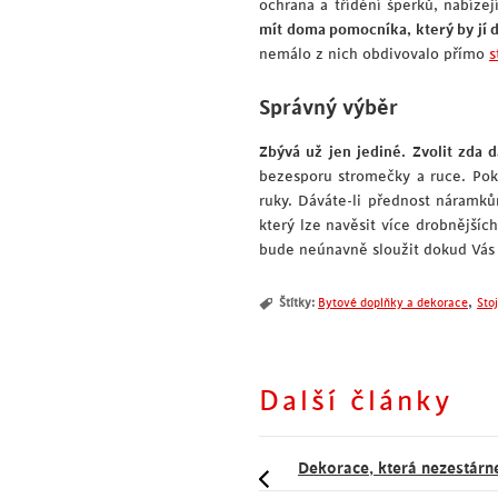
ochrana a třídění šperků, nabízej
mít doma pomocníka, který by jí d
nemálo z nich obdivovalo přímo
s
Správný výběr
Zbývá už jen jediné. Zvolit zda d
bezesporu stromečky a ruce. Poku
ruky. Dáváte-li přednost náramků
který lze navěsit více drobnější
bude neúnavně sloužit dokud Vás
,
Štítky:
Bytové doplňky a dekorace
Sto
Další články
Dekorace, která nezestárn