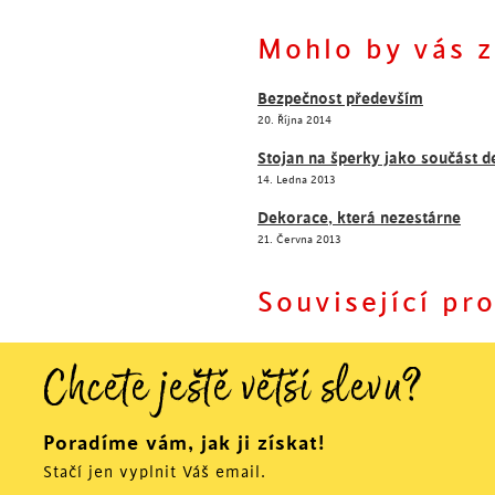
Mohlo by vás z
Dekorace, která nezestárn
Bezpečnost především
20. Října 2014
Stojan na šperky jako součást 
14. Ledna 2013
Dekorace, která nezestárne
21. Června 2013
Související pr
Chcete ještě větší slevu?
Poradíme vám, jak ji získat!
Stačí jen vyplnit Váš email.