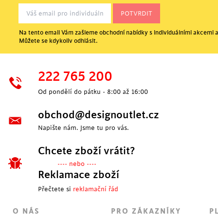
Na tento email Vám zašleme obchodní nabídky s individuálními akcemi a
Můžete se kdykoliv odhlásit.
POSLEDNÍ KUSY
222 765 200
Od pondělí do pátku - 8:00 až 16:00
obchod@designoutlet.cz
Napište nám. Jsme tu pro vás.
Chcete zboží vrátit?
---- nebo ----
Reklamace zboží
Přečtete si
reklamační řád
O NÁS
PRO ZÁKAZNÍKY
P