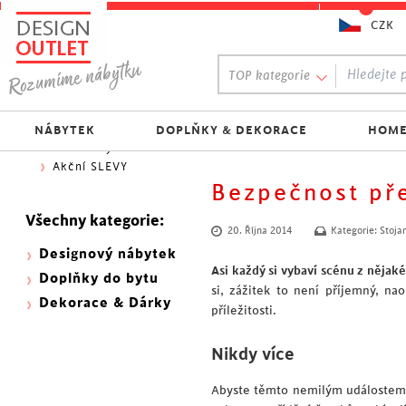
CZK
Oblíbený výběr:
TOP kategorie
300 NOVINEK
333 BESTSELLERŮ
Nejlevnější do 1.500 Kč
NÁBYTEK
DOPLŇKY & DEKORACE
HOME
Skladovky
Akční SLEVY
Bezpečnost př
Všechny kategorie:
20. Října 2014
Kategorie:
Stoja
Designový nábytek
Asi každý si vybaví scénu z nějak
Doplňky do bytu
si, zážitek to není příjemný, na
Dekorace & Dárky
příležitosti.
Nikdy více
Abyste těmto nemilým událostem p