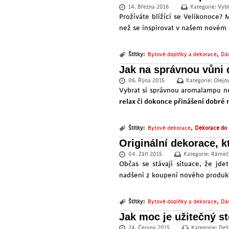
14. Března 2016
Kategorie:
Vybí
Prožíváte blížící se Velikonoce? 
než se inspirovat v našem novém 
,
Štítky:
Bytové doplňky a dekorace
Dá
Jak na správnou vůni
06. Října 2015
Kategorie:
Olejov
Vybrat si správnou aromalampu nen
relax či dokonce přinášení dobré 
,
Štítky:
Bytové dekorace
Dekorace do 
Originální dekorace, k
04. Září 2015
Kategorie:
Rámečk
Občas se stávají situace, že jde
nadšení z koupení nového produk
,
Štítky:
Bytové doplňky a dekorace
Dá
Jak moc je užitečný s
24. Června 2015
Kategorie:
Deš