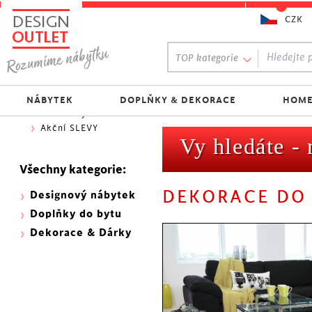
CZK
Oblíbený výběr:
TOP kategorie
300 NOVINEK
333 BESTSELLERŮ
Nejlevnější do 1.500 Kč
NÁBYTEK
DOPLŇKY & DEKORACE
HOME
Skladovky
Akční SLEVY
Vy hledáte -
Všechny kategorie:
DEKORACE DO
Designový nábytek
Doplňky do bytu
Dekorace & Dárky