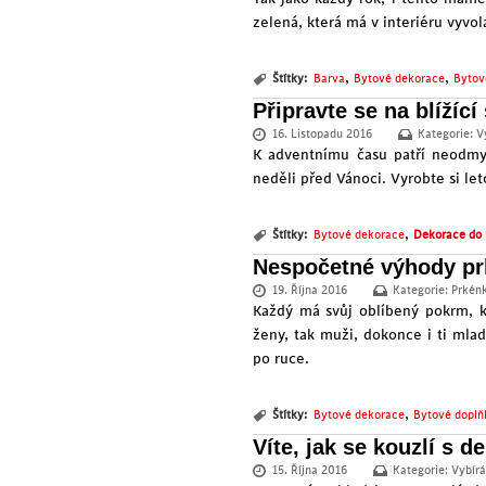
zelená, která má v interiéru vyvol
,
,
Štítky:
Barva
Bytové dekorace
Bytov
Připravte se na blížící
16. Listopadu 2016
Kategorie:
V
K adventnímu času patří neodmys
neděli před Vánoci. Vyrobte si let
,
Štítky:
Bytové dekorace
Dekorace do 
Nespočetné výhody pr
19. Října 2016
Kategorie:
Prkén
Každý má svůj oblíbený pokrm, k
ženy, tak muži, dokonce i ti mla
po ruce.
,
Štítky:
Bytové dekorace
Bytové doplň
Víte, jak se kouzlí s 
15. Října 2016
Kategorie:
Vybír