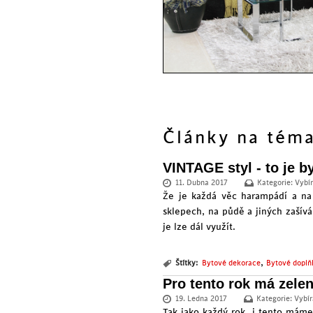
Články na té
VINTAGE styl - to je b
11. Dubna 2017
Kategorie:
Vybí
Že je každá věc harampádí a na v
sklepech, na půdě a jiných zašív
je lze dál využít.
,
Štítky:
Bytové dekorace
Bytové doplň
Pro tento rok má zele
19. Ledna 2017
Kategorie:
Vybír
Tak jako každý rok, i tento máme