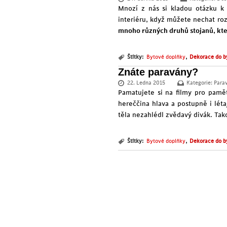
Mnozí z nás si kladou otázku k
interiéru, když můžete nechat roz
mnoho různých druhů stojanů, kte
,
Štítky:
Bytové doplňky
Dekorace do b
Znáte paravány?
22. Ledna 2015
Kategorie:
Para
Pamatujete si na filmy pro pamě
hereččina hlava a postupně i létaj
těla nezahlédl zvědavý divák. Tak
,
Štítky:
Bytové doplňky
Dekorace do b