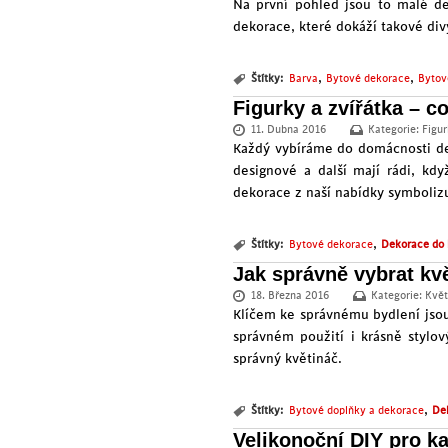
Na první pohled jsou to malé de
dekorace, které dokáží takové div
,
,
Štítky:
Barva
Bytové dekorace
Bytov
Figurky a zvířátka – c
11. Dubna 2016
Kategorie:
Figur
Každý vybíráme do domácnosti dek
designové a další mají rádi, kd
dekorace z naší nabídky symbolizu
,
Štítky:
Bytové dekorace
Dekorace do 
Jak správně vybrat kvě
18. Března 2016
Kategorie:
Květ
Klíčem ke správnému bydlení jsou
správném použití i krásně stylo
správný květináč.
,
Štítky:
Bytové doplňky a dekorace
De
Velikonoční DIY pro k