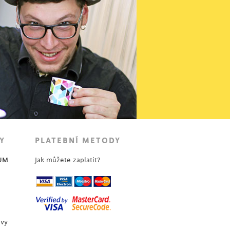
Y
PLATEBNÍ METODY
UM
Jak můžete zaplatit?
uvy