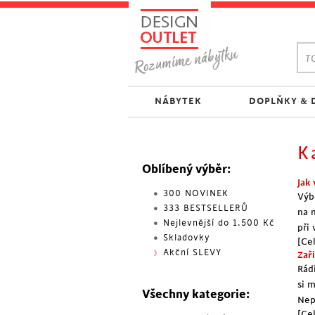
TO
NÁBYTEK
DOPLŇKY & 
K
Oblíbený výběr:
Jak 
300 NOVINEK
Výb
333 BESTSELLERŮ
na n
Nejlevnější do 1.500 Kč
při
Skladovky
[Cel
Akční SLEVY
Zař
Rád
si m
Všechny kategorie:
Nep
[Cel