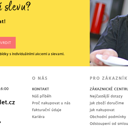
í slevu?
at!
ídky s individuálními akcemi a slevami.
O NÁS
PRO ZÁKAZNÍK
16:00
KONTAKT
ZÁKAZNICKÉ CENTR
Náš příběh
Nejčastější dotazy
et.cz
Proč nakupovat u nás
Jak zboží doručíme
Fakturační údaje
Jak nakupovat
Kariéra
Obchodní podmínky
?
Odstoupení od smlo