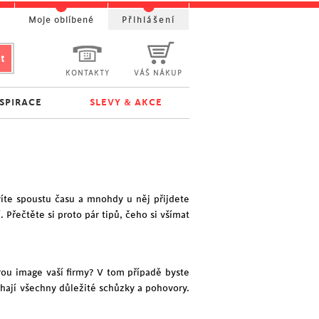
t
Moje oblíbené
Přihlášení
KONTAKTY
VÁŠ NÁKUP
NSPIRACE
SLEVY & AKCE
íte spoustu času a mnohdy u něj přijdete
. Přečtěte si proto pár tipů, čeho si všímat
rou image vaší firmy? V tom případě byste
íhají všechny důležité schůzky a pohovory.