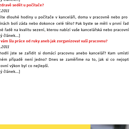
 zdravě sedět u počítače?
.2011
víte dlouhé hodiny u počítače v
kanceláři
, doma v pracovně nebo pro 
inách bolí záda nebo dokonce celé tělo? Pak byste se měli v první řad
hé řadě na kvalitu sezení, kterou nabízí vaše kancelářská nebo pracovní
ý článek...]
 vám šla práce od ruky aneb jak zorganizovat vaší pracovnu?
.2011
hodli jste se zařídit si domácí pracovnu anebo kancelář? Kam umístit
ném případě není jedno? Dnes se zaměříme na to, jak si co nejoptim
covní výkon byl co nejlepší.
ý článek...]