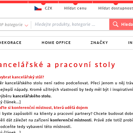
CZK
Hlídat cenu
Hlídat dostupnos
P kategorie
DEKORACE
HOME OFFICE
ZNAČKY
I
ancelářské a pracovní stoly
vybrat kancelářský stůl?
ěr kancelářského stolu není radno podceňovat. Přeci jenom u něj tráv
ejlepší nápady. Kromě užitných vlastností by tedy měl být i inspirativní
 výběru
kancelářského stolu
.
ý článek...]
iďte si konferenční místnost, která udělá dojem
i byste zapůsobili na klienty a pracovní partnery? Chcete budovat dob
ěli dát záležet na zařízení
konferenční místnosti
. Právě zde totiž prob
odceňte tedy vybavení této místnosti.
ý článek...]