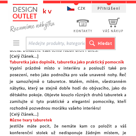
CZK
Přihlášení
Taburetky
Puf, taburetka nebo úplně něco jiného?
Ještě naše babičky měli přesně vyhraněný názor na to, co je
KONTAKTY
VÁŠ NÁKUP
taburetka a co je tzv. puf, nemluvě o kategorii odkládacích
stolků.
Rozdíl se odvíjel nejen od jejich tvaru, ale i od jejich
účelu.
Dokážete však tento rozdíl určit i dnes?
[Celý článek...]
Taburetka jako doplněk, taburetka jako praktický pomocník
Vyplní prázdné místo v interiéru a poslouží také pro
posezení, nebo jako podnožka pro vaše unavené nohy. Řeč
je samozřejmě o taburetce. Malém, milém, všestranném
nábytku, který se stejně dobře hodí do obývacího, jako do
dětského pokoje
. Objevte kouzlo různých druhů taburetek a
zamilujte si tyto praktické a elegantní pomocníky, kteří
rozhodně pozvednou morálku vašeho interiéru!
[Celý článek...]
Různe tvary taburetek
Jestliže máte pocit, že nemáte kam co položit a váš
konferenční stolek už nedisponuje žádným místem, je