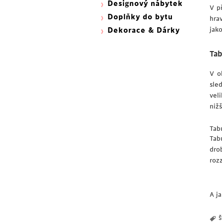
Designový nábytek
V p
Doplňky do bytu
hra
jak
Dekorace & Dárky
Tab
V o
sle
vel
niž
Tab
Tab
dro
rozz
A ja
Š