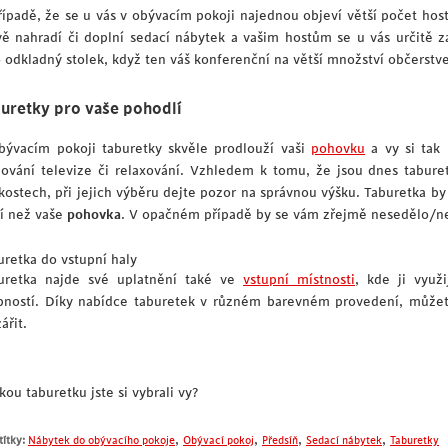
řípadě, že se u vás v obývacím pokoji najednou objeví větší počet ho
vě nahradí či doplní sedací nábytek a vašim hostům se u vás určitě z
o odkladný stolek, když ten váš konferenční na větší množství občerstve
uretky pro vaše pohodlí
bývacím pokoji taburetky skvěle prodlouží vaši
pohovku
a vy si tak
dování televize či relaxování. Vzhledem k tomu, že jsou dnes tabur
ikostech, při jejich výběru dejte pozor na správnou výšku. Taburetka 
ší než vaše
pohovka
. V opačném případě by se vám zřejmě nesedělo/ner
uretka do vstupní haly
uretka najde své uplatnění také ve
vstupní místnosti
, kde ji využ
bností. Díky nabídce taburetek v různém barevném provedení, může
ářit.
kou taburetku jste si vybrali vy?
,
,
,
,
títky:
Nábytek do obývacího pokoje
Obývací pokoj
Předsíň
Sedací nábytek
Taburetky