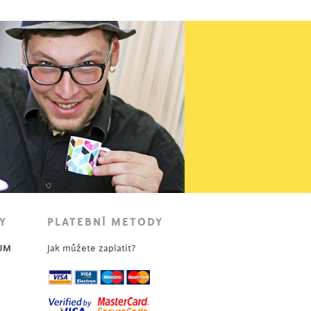
14 490
Kč
Y
PLATEBNÍ METODY
UM
Jak můžete zaplatit?