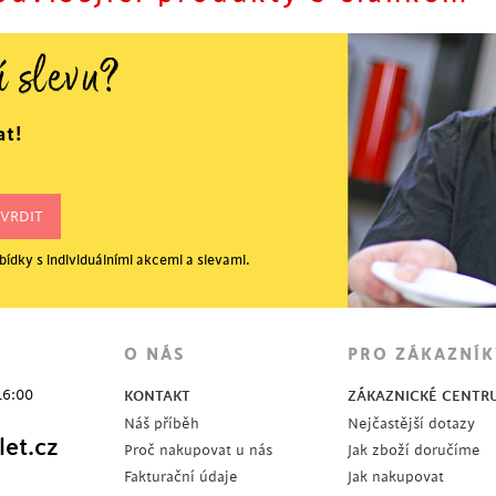
1
2
3
4
í slevu?
at!
ídky s individuálními akcemi a slevami.
OSLEDNÍ KUSY
O NÁS
PRO ZÁKAZNÍK
16:00
KONTAKT
ZÁKAZNICKÉ CENTR
Náš příběh
Nejčastější dotazy
et.cz
Proč nakupovat u nás
Jak zboží doručíme
Fakturační údaje
Jak nakupovat