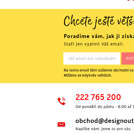
Chcete ještě větš
Poradíme vám, jak ji získ
Stačí jen vyplnit Váš email.
Na tento email Vám zašleme obchodní nab
Můžete se kdykoliv odhlásit.
P
222 765 200
Od pondělí do pátku - 8:00 až 
obchod@designoutl
Napište nám. Jsme tu pro vás.