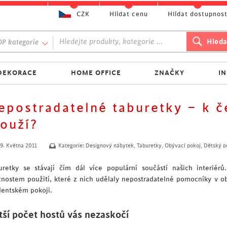
CZK
Hlídat cenu
Hlídat dostupnos
P kategorie
DEKORACE
HOME OFFICE
ZNAČKY
I
epostradatelné taburetky – k č
louží?
9. Května 2011
Kategorie:
Designový nábytek
,
Taburetky
,
Obývací pokoj
,
Dětský p
uretky se stávají čím dál více populární součástí našich interiér
nostem použití, které z nich udělaly nepostradatelné pomocníky v obýv
dentském pokoji.
tší počet hostů vás nezaskočí