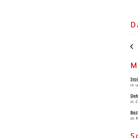
D
M
Sto
14. 
Dek
21. 
Bez
20. Ř
S