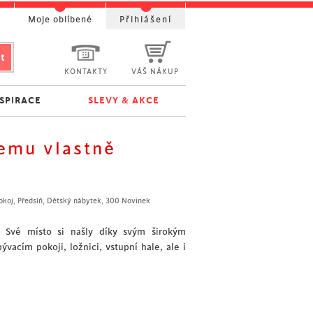
t
Moje oblíbené
Přihlášení
KONTAKTY
VÁŠ NÁKUP
NSPIRACE
SLEVY & AKCE
emu vlastně
okoj
,
Předsíň
,
Dětský nábytek
,
300 Novinek
ů. Své místo si našly díky svým širokým
acím pokoji, ložnici, vstupní hale, ale i