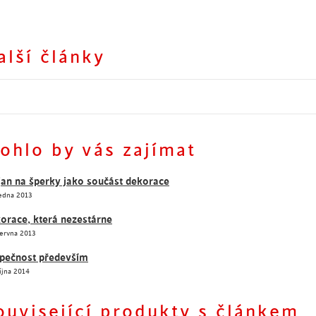
alší články
Dnešní hit - sedací vaky
Dnešní hit - sedací vaky
ohlo by vás zajímat
jan na šperky jako součást dekorace
Ledna 2013
orace, která nezestárne
Června 2013
pečnost především
íjna 2014
ouvisející produkty s článkem