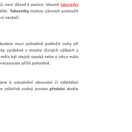
stů, není důvod k panice. Vkusné
taburetky
alíbí.
Taburetky
mohou zároveň posloužit
ní nestačí.
 budete moci pohodlně podložit nohy při
etky vyráběné v mnoha různých výškách a
by měla být stejně vysoká nebo o něco málo
elaxovalo příliš pohodlně.
ijete k usnadnění obouvání či odkládání
te zdánlivě nudný prostor
předsíni
skvěle