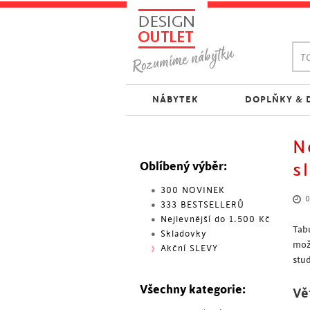
TO
NÁBYTEK
DOPLŇKY & 
N
Oblíbený výběr:
s
300 NOVINEK
0
333 BESTSELLERŮ
Nejlevnější do 1.500 Kč
Tab
Skladovky
mož
Akční SLEVY
stu
Všechny kategorie:
Vě